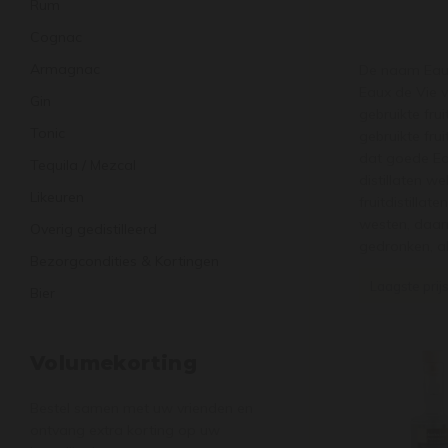
Rum
Cognac
Armagnac
De naam Eau d
Eaux de Vie v
Gin
gebruikte fru
Tonic
gebruikte frui
dat goede Eau
Tequila / Mezcal
distillaten w
Likeuren
fruitdistilla
westen, daarn
Overig gedistilleerd
gedronken, al
Bezorgcondities & Kortingen
Laagste prij
Bier
Volumekorting
Bestel samen met uw vrienden en
ontvang extra korting op uw