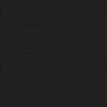
De kwets is een langwerpige pruimensoort met stevig vr
deze Eau de Vie zijn gebruikt komen van hoogstambom
Verkwikkend en zwoel.
MEER INFORMATIE
Stokerij Lubberhuizen
Kroos
De ‘kerspruimen’, zoals kroosjes ook wel worden genoem
krozenboomgaard van Nederland, in Boven-Leeuwen. De 
ingetogen, de smaak is gelaagd; fris en zwoel met ee
MEER INFORMATIE
Stokerij Lubberhuizen