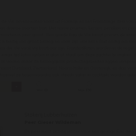
e Vie (levenswater) komt uit Frankrijk en het Franstalige deel van
an diverse soorten fruit. Met name pruimen, kersen, perziken en pere
itsoorten is zeer groot. Een goede Eau de Vie bevat precies de essen
t is hierbij van groot belang en vaak zijn vele kilo’s fruit nodig om s
x die Vie vaak vrij kostbaar zijn. Fruitdistillaten worden in de reg
el enige tijd laten rusten in glas of staal om deze zachter te maken
ten te vinden, maar de belangrijkste productiegebieden liggen verspre
aast Duitsland, Zwitserland, Noord-Italie en Oostenrijk, en dan ver
hoewel ze tegenwoordig ook steeds vaker in cocktails worden gebru
s
Min: €
0
Max: €
50
Stokerij Lubberhuizen
Peer Gieser Wildeman
De peer leent zich bij uitstek voor een geurige Eau de V