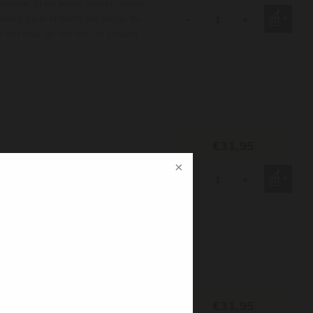
Betuwe. In de lente geniet menig
rden ze in kraampjes langs de
-
+
en om Eau de Vie van te stoken
€31,95
ise’, wat op zijn beurt
e de frambozen voor het stoken
-
+
ruitige aroma’s mooi bewaard.
€31,95