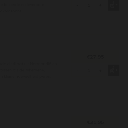
e bekende en leverbare
-
+
akter toont.
€27,95
de distillaat uit Normandië en
rassen als de Alkemene,
-
+
n kleine hoeveelheid peren.
€31,95