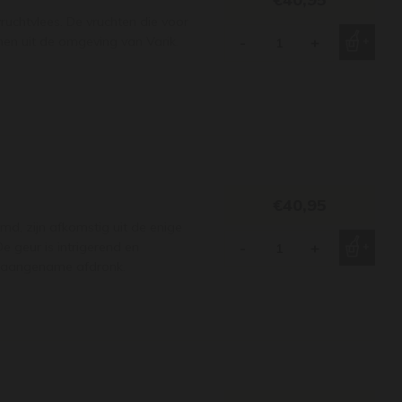
uchtvlees. De vruchten die voor
en uit de omgeving van Varik.
-
+
€40,95
d, zijn afkomstig uit de enige
geur is intrigerend en
-
+
n aangename afdronk.