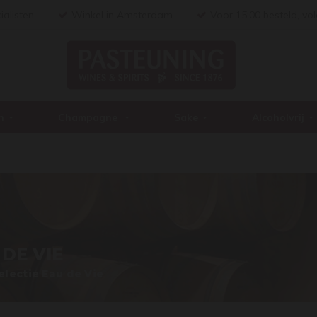
ialisten
Winkel in Amsterdam
Voor 15:00 besteld, vo
n
Champagne
Sake
Alcoholvrij
 DE VIE
electie Eau de Vie