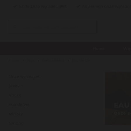
Sinds 1876 wijnspecialist
Advies van onze wijnspec
Home
Wij
Home
Wijn
Gedistilleerd
Eau de Vie
Onze wijnhuizen
Jenever
Vodka
EAU
Eau de Vie
Onze s
Whisky
Grappa