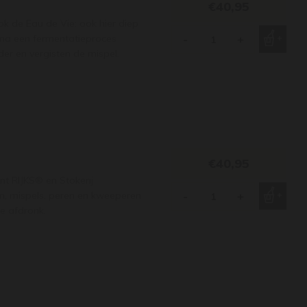
€40,95
ok de Eau de Vie: ook hier diep
 na een fermentatieproces
-
+
er en vergisten de mispel.
€40,95
nt RIJKS® en Stokerij
en, mispels, peren en kweeperen
-
+
e afdronk.