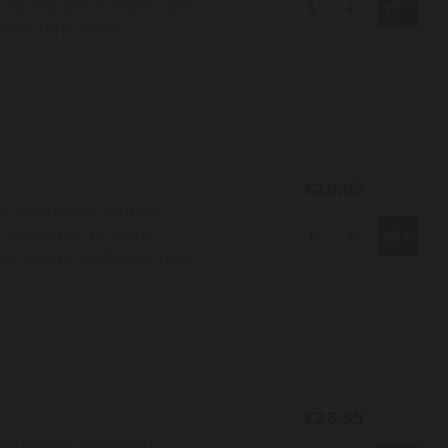
een Eau de Vie stoken. Het is
-
+
elkaar te proeven.
€26,95
ie. Velen kennen de Poire
 Nederland tegenwoordig
-
+
zen voor de Conference peer.
€26,95
en is de Gravensteiner.