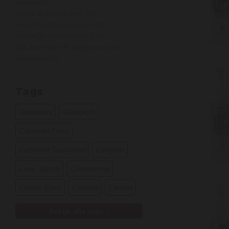
bestelling!
Vanaf 6 flessen wijn: 5%
Vanaf 12 flessen wijn: 10%
Vanaf 36 flessen wijn: 12%
kijk onderaan de pagina voor de
voorwaarden
Tags
Alcoholvrij
Biologisch
Cabernet Franc
Cabernet Sauvignon
Carignan
Cave Tastvin
Chardonnay
Chenin Blanc
Cinsault
Corvina
Bekijk alle tags