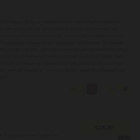
 Zwitserland. Al in de middeleeuwen stookten monniken hier
n zijn veelgebruikte grondstoffen, maar de diversiteit aan
tie van de fruitsoort in smaak en geur. De kwaliteit van het
lechts een klein aantal flesjes te kunnen produceren. Dit maakt
el niet gerijpt op hout, alhoewel sommige producenten hun jonge
. Overal waar fruit wordt verbouwd zijn wel producenten van
id over het midden van Europa, beginnend bij de Elzas in het
der centraal Europa in. Een Eau de Vie wordt traditioneel puur
ikt.
24
€26,95
ie. De smaak is wat voller en