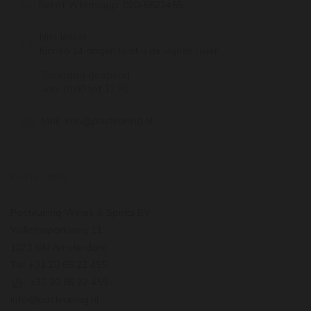
Bel of Whatsapp:
020-6622455
Niet lekker,
binnen 14 dagen kunt u de wijnen ruilen
Zaterdag geopend
van 10:00 tot 17:30
Mail:
info@pasteuning.nl
PASTEUNING
Pasteuning Wines & Spirits BV
Willemsparkweg 11
1071 GN Amsterdam
Tel: +31 20 66 22 455
: +31 20 66 22 455
info@pasteuning.nl