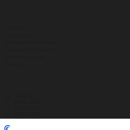
INFORMATIE
Over ons
Geschiedenis
Bezorgcondities & Kortingen
Verzenden & Retourneren
Wat anderen zeggen
Vacature
OPENINGSTIJDEN
ma.
GESLOTEN
di.
10:00 - 18:00
wo.
10:00 - 18:00
do.
10:00 - 18:00
vr.
10:00 - 18:00
za.
10:00 - 17:30