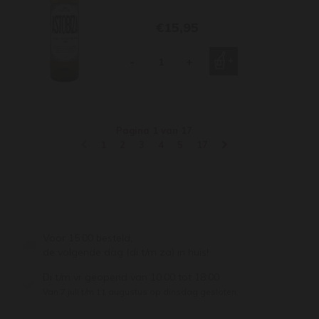
€15,95
-
+
Pagina 1 van 17
1
2
3
4
5
17
Voor 15:00 besteld,
de volgende dag (di t/m za) in huis!
Di t/m vr geopend van 10:00 tot 18:00
Van 7 juli t/m 11 augustus op dinsdag gesloten.