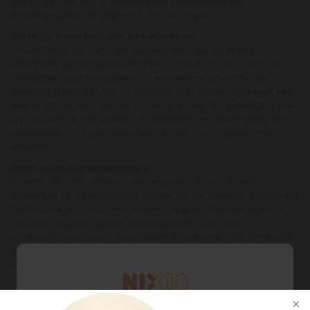
sturen wij u op het bij ons bekende e-mailadres een
bevestiging dat de gegevens zijn aangepast.
Recht op beperking van de verwerking
U heeft altijd het recht om de gegevens die wij (laten)
verwerken die betrekking hebben op uw persoon of daartoe
herleidbaar zijn, te beperken. U kunt een verzoek met die
strekking doen aan ons. U ontvangt dan binnen 30 dagen een
reactie op uw verzoek. Als uw verzoek wordt ingewilligd sturen
wij u op het bij ons bekende e-mailadres een bevestiging dat
de gegevens tot u de beperking opheft niet langer worden
verwerkt.
Recht op overdraagbaarheid
U heeft altijd het recht om de gegevens die wij (laten)
verwerken en die betrekking hebben op uw persoon of daartoe
herleidbaar zijn, door een andere partij te laten uitvoeren. U
kunt een verzoek met die strekking doen aan onze
contactpersoon voor privacyzaken. U ontvangt dan binnen 30
dagen een reactie op uw verzoek. Als uw verzoek wordt
ingewilligd sturen wij u op het bij ons bekende e-mailadres
afschriften of kopieën van alle gegevens over u die wij hebben
verwerkt of in opdracht van ons door andere verwerkers of
derden zijn verwerkt. Naar alle waarschijnlijkheid kunnen wij in