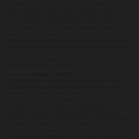
nooit gebruiken voor een ander doel. Lightspeed is op basis
van de overeenkomst die wij met hen hebben gesloten
verplicht om passende beveiligingsmaatregelen te nemen.
Deze beveiligingsmaatregelen bestaan uit de toepassing van
SSL-encryptie en een sterk wachtwoordbeleid. Lightspeed
maakt gebruik van cookies om technische informatie te
verzamelen met betrekking tot uw gebruik van de software, er
worden geen persoonsgegevens verzameld en/of opgeslagen.
Lightspeed behoudt zich het recht voor om verzamelde
gegevens binnen het eigen concern te delen om de
dienstverlening verder te verbeteren.
E-mail en mailinglijsten MailChimp
Wij versturen onze e-mail nieuwsbrieven met MailChimp.
MailChimp zal uw naam en e-mailadres nooit voor eigen
doeleinden gebruiken. Onderaan elke e-mail die
geautomatiseerd via onze website is verzonden ziet u de
‘unsubscribe’ link. U ontvangt onze nieuwsbrief dan niet meer.
Uw persoonsgegevens worden door MailChimp beveiligd
opgeslagen. MailChimp maakt gebruik van cookies en andere
internettechnologieën die inzichtelijk maken of e-mails worden
geopend en gelezen. MailChimp behoudt zich het recht voor
om uw gegevens te gebruiken voor het verder verbeteren van