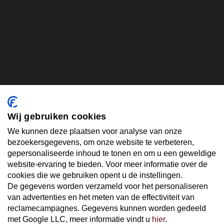
OPENINGSTIJDEN
ma.
GESLOTEN
di.
10:00 - 18:00
wo.
10:00 - 18:00
do.
10:00 - 18:00
vr.
10:00 - 18:00
za.
10:00 - 17:30
zo.
GESLOTEN
Wij gebruiken cookies
ABONNEER U OP ONZE NIEUWSBRIEF
We kunnen deze plaatsen voor analyse van onze
bezoekersgegevens, om onze website te verbeteren,
gepersonaliseerde inhoud te tonen en om u een geweldige
Uw email hier ...
website-ervaring te bieden. Voor meer informatie over de
cookies die we gebruiken opent u de instellingen.
De gegevens worden verzameld voor het personaliseren
ABONNEER
van advertenties en het meten van de effectiviteit van
reclamecampagnes. Gegevens kunnen worden gedeeld
met Google LLC, meer informatie vindt u
hier
.