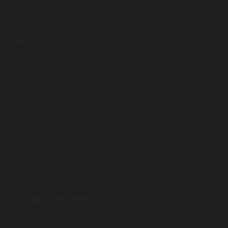
PASTEUNING
Pasteuning Wines & Spirits BV
Willemsparkweg 11
1071 GN Amsterdam
Tel: +31 20 66 22 455
: +31 20 66 22 455
info@pasteuning.nl
INFORMATIE
Over ons
Geschiedenis
Bezorgcondities & Kortingen
Verzenden & Retourneren
Wat anderen zeggen
Vacature