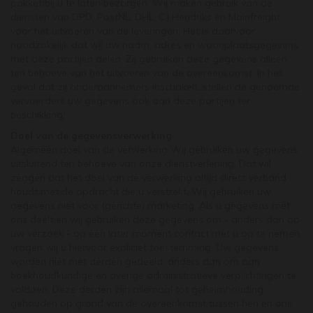
pakket bij u te laten bezorgen. Wij maken gebruik van de
diensten van DPD, PostNL, DHL, CJ Hendriks en Mainfreight
voor het uitvoeren van de leveringen. Het is daarvoor
noodzakelijk dat wij uw naam, adres en woonplaatsgegevens
met deze partijen delen. Zij gebruiken deze gegevens alleen
ten behoeve van het uitvoeren van de overeenkomst. In het
geval dat zij onderaannemers inschakelt, stellen de genoemde
vervoerders uw gegevens ook aan deze partijen ter
beschikking.
Doel van de gegevensverwerking
Algemeen doel van de verwerking Wij gebruiken uw gegevens
uitsluitend ten behoeve van onze dienstverlening. Dat wil
zeggen dat het doel van de verwerking altijd direct verband
houdt met de opdracht die u verstrekt. Wij gebruiken uw
gegevens niet voor (gerichte) marketing. Als u gegevens met
ons deelt en wij gebruiken deze gegevens om - anders dan op
uw verzoek - op een later moment contact met u op te nemen,
vragen wij u hiervoor expliciet toestemming. Uw gegevens
worden niet met derden gedeeld, anders dan om aan
boekhoudkundige en overige administratieve verplichtingen te
voldoen. Deze derden zijn allemaal tot geheimhouding
gehouden op grond van de overeenkomst tussen hen en ons