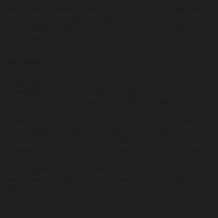
verplichtingen dienen wij facturen met uw (persoons)gegevens
te bewaren, deze gegevens zullen wij dus voor zolang de
toepasselijke termijn loopt bewaren. Medewerkers hebben
echter geen toegang meer tot uw cliëntprofiel en documenten
die wij naar aanleiding van uw opdracht hebben vervaardigd.
Uw rechten
Op grond van de geldende Nederlandse en Europese
wetgeving heeft u als betrokkene bepaalde rechten met
betrekking tot de persoonsgegevens die door of namens ons
worden verwerkt. Wij leggen u hieronder uit welke rechten dit
zijn en hoe u zich op deze rechten kunt beroepen. In beginsel
sturen wij om misbruik te voorkomen afschriften en kopieën
van uw gegevens enkel naar uw bij ons reeds bekende e-
mailadres. In het geval dat u de gegevens op een ander e-
mailadres of bijvoorbeeld per post wenst te ontvangen, zullen
wij u vragen zich te legitimeren. Wij houden een administratie
bij van afgehandelde verzoeken, in het geval van een
vergeetverzoek administreren wij geanonimiseerde gegevens.
Alle afschriften en kopieën van gegevens ontvangt u in de
machineleesbare gegevensindeling die wij binnen onze
systemen hanteren.