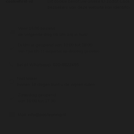
cookiefirst-id
Dit cookie bevat uw unieke ID zodat CookieF
bezoekers van deze website kan identificer
Voor 15:00 besteld,
de volgende dag (di t/m za) in huis!
Di t/m vr geopend van 10:00 tot 18:00
Van 7 juli t/m 11 augustus op dinsdag gesloten.
Bel of Whatsapp:
020-6622455
Niet lekker,
binnen 14 dagen kunt u de wijnen ruilen
Zaterdag geopend
van 10:00 tot 17:30
Mail:
info@pasteuning.nl