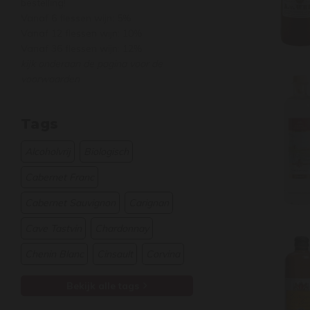
bestelling!
Vanaf 6 flessen wijn: 5%
Vanaf 12 flessen wijn: 10%
Vanaf 36 flessen wijn: 12%
kijk onderaan de pagina voor de
voorwaarden
Tags
Alcoholvrij
Biologisch
Cabernet Franc
Cabernet Sauvignon
Carignan
Cave Tastvin
Chardonnay
Chenin Blanc
Cinsault
Corvina
Bekijk alle tags