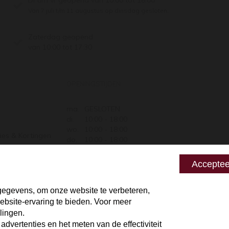
Van 7 juli t/m 11 augustus op dinsdag gesloten.
Zaterdag geopend
van 10:00 tot 17:30
OPENINGSTIJDEN
ma.
GESLOTEN
di.
10:00 - 18:00
wo.
10:00 - 18:00
ies & Kortingen
do.
10:00 - 18:00
Retourneren
vr.
10:00 - 18:00
za.
10:00 - 17:30
 zeggen
Acceptee
zo.
GESLOTEN
egevens, om onze website te verbeteren,
bsite-ervaring te bieden. Voor meer
lingen.
vertenties en het meten van de effectiviteit