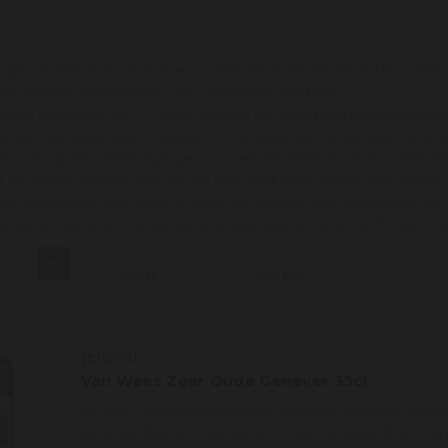
e
n typisch Hollands product en is ontstaan in de 16
eeuw. Het is een 
kste botanische ingrediënt. Van oorsprong werd het
e
icijn gebruikt, in de 17
eeuw groeide het uit tot een populaire borre
 werd jonge jenever ontwikkeld. In vergelijking met de oude receptuu
dkope, op industriële wijze geproduceerde melasse alcohol deed ha
 de huidige enorme populariteit van gin & tonic beleeft ook jenever 
e jenever een stuk voller en rijker van smaak, door het gebruik va
orden en de betere, langer gerijpte exemplaren tonen zelfs meer o
s
Min: €
0
Max: €
70
Jenever
Van Wees Zeer Oude Genever 35cl
De Zeer Oude Genever wordt gemaakt van pure moutwij
geherdistilleerde moutwijnen en een graandistillaat. Hi