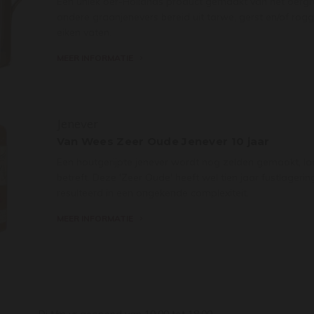
Een uniek oer-Hollands product gemaakt van het oergraa
andere graanjenevers bereid uit tarwe, gerst en/of rogge
eiken vaten.
MEER INFORMATIE
Jenever
Van Wees Zeer Oude Jenever 10 jaar
Een houtgerijpte jenever wordt nog zelden gemaakt, la
betreft. Deze 'Zeer Oude' heeft wel tien jaar fustlager
resulteerd in een ongekende complexiteit.
MEER INFORMATIE
Di t/m vr geopend van 10:00 tot 18:00