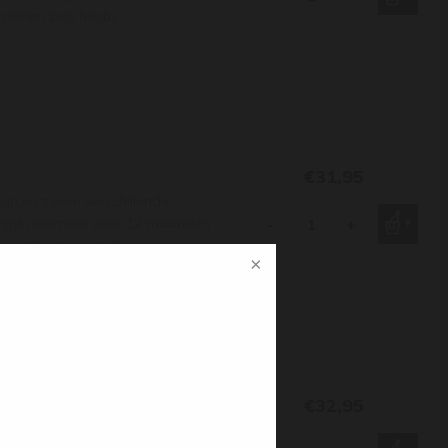
tonen zich hierbij.
€31,95
n en zeven verschillende
j rijpt minimaal voor 12 maanden
-
+
zoethout en vanille.
€32,95
s speciaal voor ons gemout door