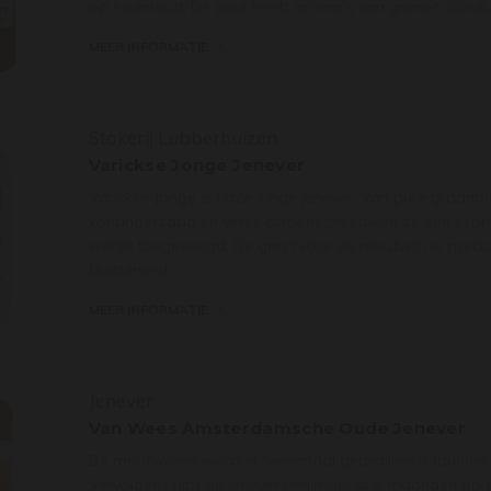
op eikenhout. De geur heeft aroma's van granen, citrus, 
MEER INFORMATIE
Stokerij Lubberhuizen
Varickse Jonge Jenever
Varickse Jonge is onze jonge jenever. Van pure graanal
korianderzaad en verse citroenschil stoken ze een esp
wordt toegevoegd. De gerst voor de moutwijn is speci
Masterveld.
MEER INFORMATIE
Jenever
Van Wees Amsterdamsche Oude Jenever
De moutwijnen worden tweemaal gedistilleerd (dubbel ge
Vervolgens rijpt de jenever minimaal drie maanden op fu