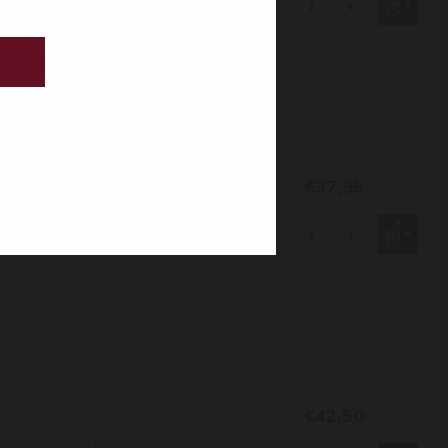
Op Hoop van Beter’ in Ingen.
-
+
lijkt op Duitse Edelkorn.
€37,95
toevoeging van een scheutje
schil en de rijping op
-
+
 zoals jenever ooit bedoeld
€42,50
jn 'jongere' 3 jaar oude zusje.