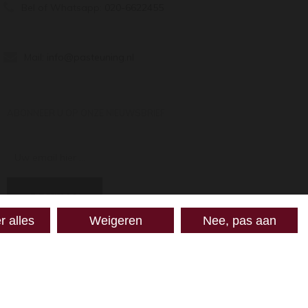
Bel of Whatsapp:
020-6622455
Mail:
info@pasteuning.nl
ABONNEER U OP ONZE NIEUWSBRIEF
Uw email hier ...
ABONNEER
r alles
Weigeren
Nee, pas aan