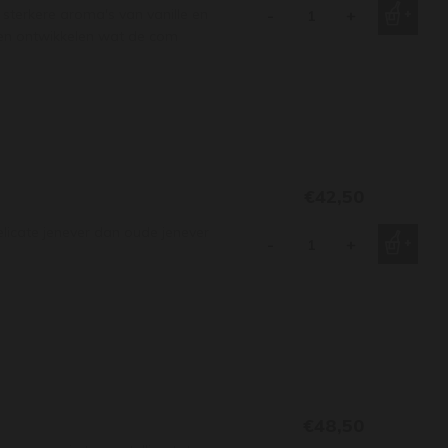
 sterkere aroma's van vanille en
-
+
nen ontwikkelen wat de com
€42,50
elicate jenever dan oude jenever
-
+
€48,50