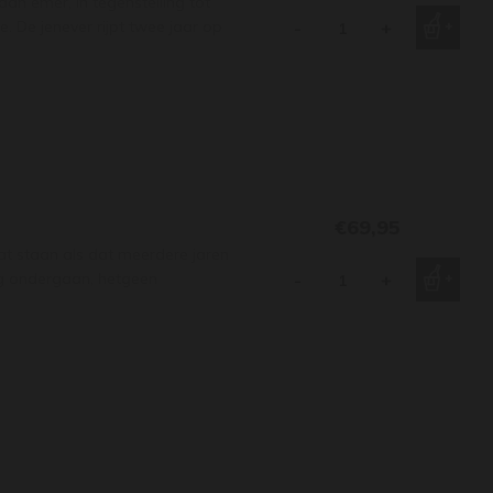
n emer, in tegenstelling tot
. De jenever rijpt twee jaar op
-
+
€69,95
at staan als dat meerdere jaren
ing ondergaan, hetgeen
-
+