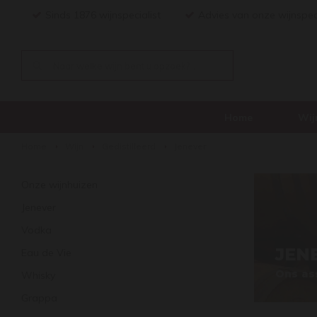
Sinds 1876 wijnspecialist
Advies van onze wijnspec
Home
Wij
Home
Wijn
Gedistilleerd
Jenever
Onze wijnhuizen
Jenever
Vodka
JEN
Eau de Vie
Ons as
Whisky
Grappa