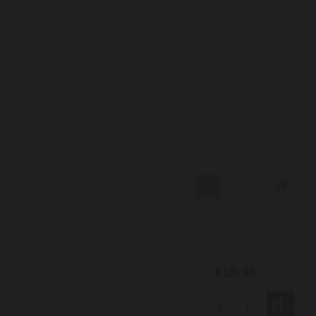
graandistillaat op basis van moutwijn, met de jeneverbes als
l.
r (oude jenever) is dit een betrekkelijk smaak- en reukloos
ar intrede als vervanger voor de ambachtelijk gemaakte
weer een toegenomen populariteit. In vergelijking met gin is
n moutwijn. Een goede oude jenever verdient het om op zichzelf
vereenkomsten met een single malt scotch dan met een gin.
24
€18,95
n en zeven verschillende
j rijpt minimaal voor 12 maanden
-
+