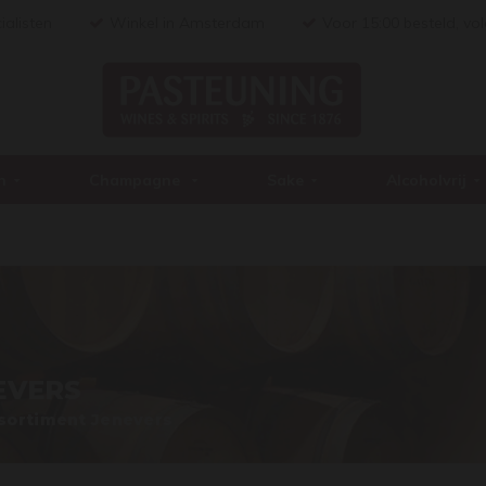
ialisten
Winkel in Amsterdam
Voor 15:00 besteld, vo
n
Champagne
Sake
Alcoholvrij
EVERS
sortiment Jenevers