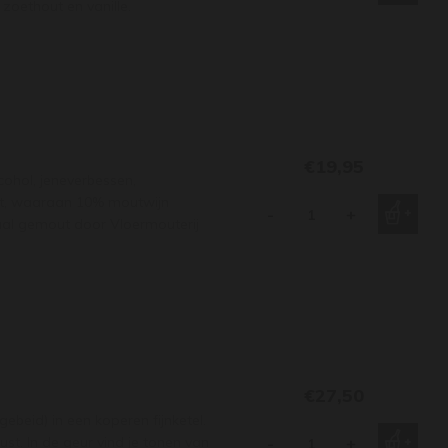
zoethout en vanille.
€19,95
cohol, jeneverbessen,
rit, waaraan 10% moutwijn
-
+
aal gemout door Vloermouterij
€27,50
beid) in een koperen fijnketel.
st. In de geur vind je tonen van
-
+