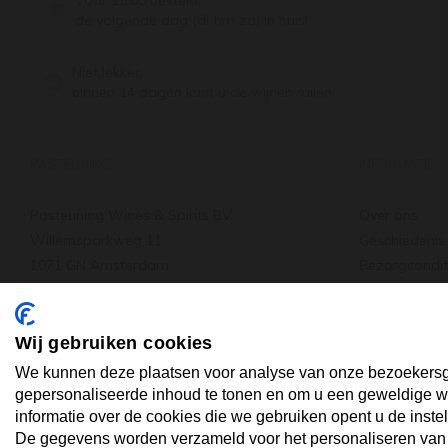
de volgende dag (di t/m za) in huis!
Niet lekker,
binnen 14 dagen kunt u de wijnen ruilen
PASTEUNING
INFORMATIE
Pasteuning Wines & Spirits BV
Over ons
Willemsparkweg 11
Geschiedenis
1071 GN Amsterdam
Bezorgcondit
Tel: +31 20 66 22 455
Verzenden & 
: +31 20 66 22 455
Wat anderen
info@pasteuning.nl
Vacature
Wij gebruiken cookies
We kunnen deze plaatsen voor analyse van onze bezoekersg
gepersonaliseerde inhoud te tonen en om u een geweldige we
informatie over de cookies die we gebruiken opent u de instel
De gegevens worden verzameld voor het personaliseren van ad
SPAREN