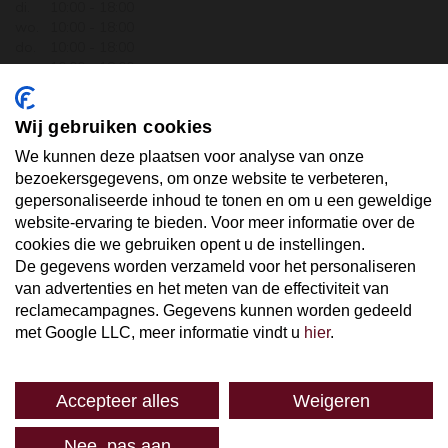
di.
10:00 - 18:00
wo.
10:00 - 18:00
do.
10:00 - 18:00
vr.
10:00 - 18:00
za.
10:00 - 17:30
zo.
GESLOTEN
Wij gebruiken cookies
ABONNEER U OP ONZE NIEUWSBRIEF
We kunnen deze plaatsen voor analyse van onze
bezoekersgegevens, om onze website te verbeteren,
gepersonaliseerde inhoud te tonen en om u een geweldige
Uw email hier ...
website-ervaring te bieden. Voor meer informatie over de
cookies die we gebruiken opent u de instellingen.
De gegevens worden verzameld voor het personaliseren
ABONNEER
van advertenties en het meten van de effectiviteit van
reclamecampagnes. Gegevens kunnen worden gedeeld
met Google LLC, meer informatie vindt u
hier
.
Accepteer alles
Weigeren
SPAREN
Nee, pas aan