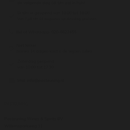
de volgende dag (di t/m za) in huis!
Di t/m vr geopend van 10:00 tot 18:00
Van 7 juli t/m 11 augustus op dinsdag gesloten.
Bel of Whatsapp:
020-6622455
Niet lekker,
binnen 14 dagen kunt u de wijnen ruilen
Zaterdag geopend
van 10:00 tot 17:30
Mail:
info@pasteuning.nl
PASTEUNING
Pasteuning Wines & Spirits BV
Willemsparkweg 11