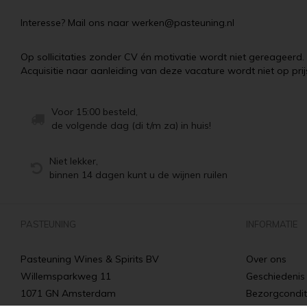
Interesse? Mail ons naar
werken@pasteuning.nl
Op sollicitaties zonder CV én motivatie wordt niet gereageerd.
Acquisitie naar aanleiding van deze vacature wordt niet op prij
Voor 15:00 besteld,
de volgende dag (di t/m za) in huis!
Niet lekker,
binnen 14 dagen kunt u de wijnen ruilen
PASTEUNING
INFORMATIE
Pasteuning Wines & Spirits BV
Over ons
Willemsparkweg 11
Geschiedenis
1071 GN Amsterdam
Bezorgcondit