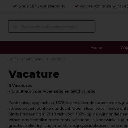
Sinds 1876 wijnspecialist
Advies van onze wijnspec
Home
Wij
Home
Informatie
Vacature
Vacature
3 Vacatures
- Chauffeur voor woensdag en (evt.) vrijdag
Pasteuning, opgericht in 1876, is een bekende naam in de wijn
service en persoonlijke aandacht. Open staan voor nieuwe ontw
Sinds Pasteuning in 2018 zich voor 100% op de wijnhandel heef
wijnen aan tientallen restaurants, wijnhandels, kookwinkels (gl
grootwinkelbedrijf, supermarkten, wijnspeciaalzaken, horeca en 