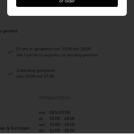
or older
s gesteld.
Di t/m vr geopend van 10:00 tot 18:00
Van 7 juli t/m 11 augustus op dinsdag gesloten.
Zaterdag geopend
van 10:00 tot 17:30
OPENINGSTIJDEN
ma.
GESLOTEN
di.
10:00 - 18:00
wo.
10:00 - 18:00
ies & Kortingen
do.
10:00 - 18:00