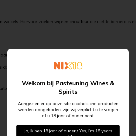
nkels. Hiervoor zoeken wij een chauffeur die niet te beroerd is een
ans de langste dag. Begintijd is 10:00
n is dat een pré en hebben we extra werk
Abonneer u op onze
Welkom bij Pasteuning Wines &
itbreiding mogelijk)
nieuwsbrief
Spirits
Aangezien er op onze site alcoholische producten
worden aangeboden, zijn wij verplicht u te vragen
mail hier ...
ABONNEER
of u 18 jaar of ouder bent.
Ja, ik ben 18 jaar of ouder / Yes, I’m 18 years