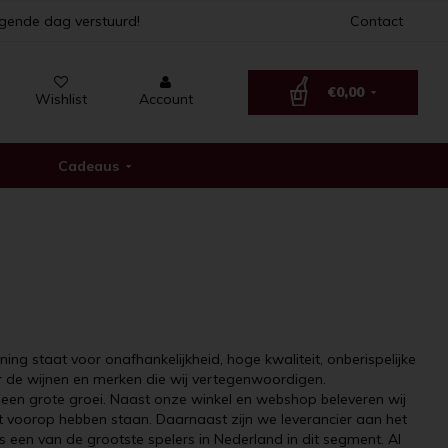
lgende dag verstuurd!
Contact
€0,00
Wishlist
Account
Cadeaus
g staat voor onafhankelijkheid, hoge kwaliteit, onberispelijke
or de wijnen en merken die wij vertegenwoordigen.
j een grote groei. Naast onze winkel en webshop beleveren wij
eit voorop hebben staan. Daarnaast zijn we leverancier aan het
is een van de grootste spelers in Nederland in dit segment. Al