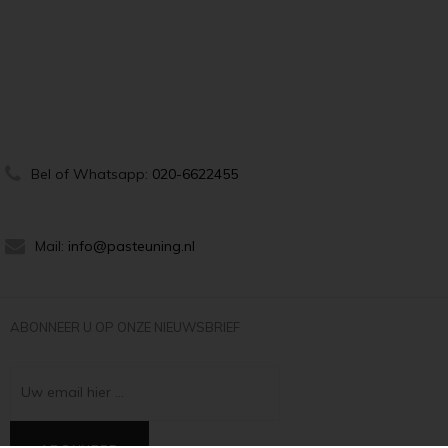
Bel of Whatsapp:
020-6622455
Mail:
info@pasteuning.nl
ABONNEER U OP ONZE NIEUWSBRIEF
Uw email hier ...