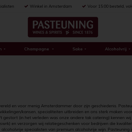
ialisten
Winkel in Amsterdam
Voor 15:00 besteld, vo
n
Champagne
Sake
Alcoholvrij
wereld en voor menig Amsterdammer door zijn geschiedenis. Pasteunin
ikkelingen/kansen, specialiteiten uitbreiden en ons sterk maken vo
t gestort (in het verleden was onze andere tak catering) kennen wi
aswrk) en verzorgen wij relatiegeschenken voor bedrijven die kwalit
alcoholvrije specialisten van premium alcoholvrije wijn. Pasteuning 