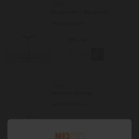
Zalto
Burgunder / Burgundy
MEER INFORMATIE
€51,10
-
+
Zalto
Gravitas Omega
MEER INFORMATIE
€54,10
-
+