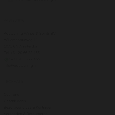
PASTEUNING
Pasteuning Wines & Spirits BV
Willemsparkweg 11
1071 GN Amsterdam
Tel: +31 20 66 22 455
: +31 20 66 22 455
info@pasteuning.nl
INFORMATIE
Over ons
Geschiedenis
Bezorgcondities & Kortingen
Verzenden & Retourneren