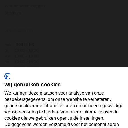
Wat anderen zeggen
Vacature
OPENINGSTIJDEN
ma.
GESLOTEN
di.
10:00 - 18:00
wo.
10:00 - 18:00
do.
10:00 - 18:00
vr.
10:00 - 18:00
za.
10:00 - 17:30
zo.
GESLOTEN
Wij gebruiken cookies
ABONNEER U OP ONZE NIEUWSBRIEF
We kunnen deze plaatsen voor analyse van onze
bezoekersgegevens, om onze website te verbeteren,
gepersonaliseerde inhoud te tonen en om u een geweldige
Uw email hier ...
website-ervaring te bieden. Voor meer informatie over de
cookies die we gebruiken opent u de instellingen.
De gegevens worden verzameld voor het personaliseren
ABONNEER