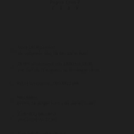
Pagina 1 van 2
1
2
Voor 15:00 besteld,
de volgende dag (di t/m za) in huis!
Di t/m vr geopend van 10:00 tot 18:00
Van 7 juli t/m 11 augustus op dinsdag gesloten.
Bel of Whatsapp:
020-6622455
Niet lekker,
binnen 14 dagen kunt u de wijnen ruilen
Zaterdag geopend
van 10:00 tot 17:30
Mail:
info@pasteuning.nl