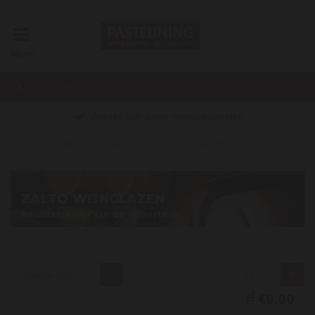
Menu
Advies van onze wijnspecialisten
Home
Wijn
Wijnglazen
Zalto wijnglazen
ZALTO WIJNGLAZEN
Rechtstreeks van de importeur
Laagste prijs
24
€0,00