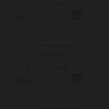
€75,00
-
+
Zalto
Decanter No150
MEER INFORMATIE
€79,90
-
+
Zalto
Spittoon groot grijs