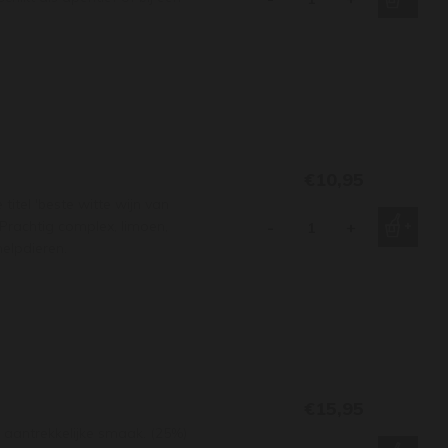
€10,95
itel 'beste witte wijn van
Prachtig complex, limoen,
-
+
helpdieren.
€15,95
 aantrekkelijke smaak. (25%)