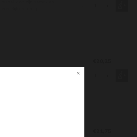
 duidelijk op zijn gemak en
-
+
van. Rijk en romig.
€20,25
 duidelijk op zijn gemak en
-
+
van. Rijk en romig.
€21,75