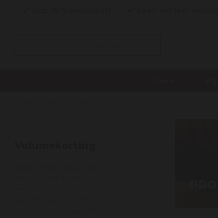
Sinds 1876 wijnspecialist
Advies van onze wijnspec
Home
Wij
Home
Tags
Viognier
Volumekorting
Bestel samen met uw vrienden en
ontvang extra korting op uw
PRO
bestelling!
Vanaf 6 flessen wijn: 5%
Vanaf 12 flessen wijn: 10%