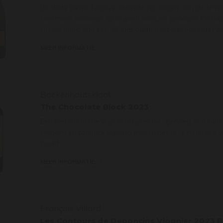
De witte blend Terasse ontleent zijn naam aan de ter
Keermont waarvan de druiven worden geoogst. De rugg
chenin blanc van een 46 jaar oude (niet-geïrrigeerde) w
MEER INFORMATIE
Boekenhoutskloof
The Chocolate Block 2023
Een hedonistische wijn, alsof je er niet genoeg van kunt 
smaken en toegankelijkheid maken het tot een unieke w
zacht.
MEER INFORMATIE
François Villard
Les Contours de Deponcins Viognier 2023 