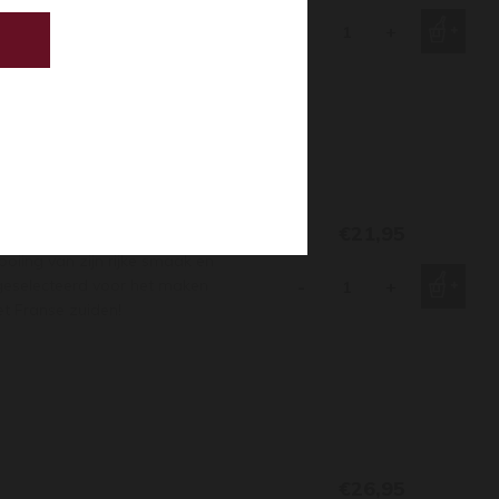
 en peren met een duidelijke
 gegrilde tijgergarnalen,
-
+
€21,95
oiing van zijn rijke smaak en
 geselecteerd voor het maken
-
+
et Franse zuiden!
€26,95