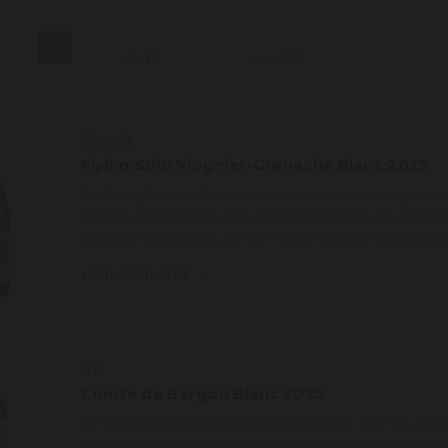
s
Min: €
0
Max: €
450
Gayda
Flying Solo Viognier-Grenache Blanc 2025
De Flying Solo heeft een expressieve neus met rijpe abr
meteen doet denken aan de aanwezigheid van viognier.
en gekonfijte citroen, die een mooie frisheid voorspellen
MEER INFORMATIE
Vic
Comte de Bergon Blanc 2025
De wijn is heel floraal en fruitig in de geur, met vol geel 
mild. Een knappe uitgebalanceerde (dagelijkse) wijn, gesc