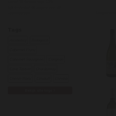
Vanaf 36 flessen wijn: 12%
kijk onderaan de pagina voor de
Laagste prij
voorwaarden
Tags
Alcoholvrij
Biologisch
Cabernet Franc
Cabernet Sauvignon
Carignan
Cave Tastvin
Chardonnay
Chenin Blanc
Cinsault
Corvina
Bekijk alle tags