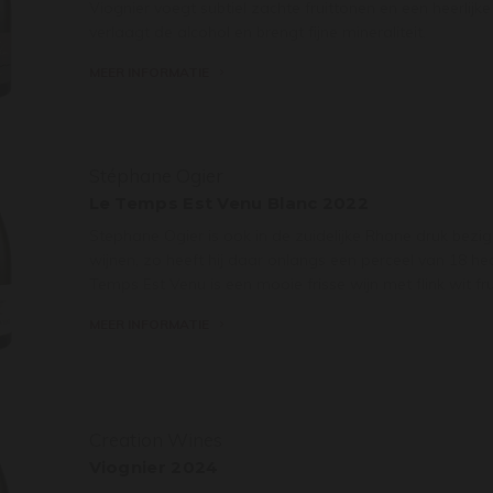
Viognier voegt subtiel zachte fruittonen en een heerlijke
verlaagt de alcohol en brengt fijne mineraliteit.
MEER INFORMATIE
Stéphane Ogier
Le Temps Est Venu Blanc 2022
Stephane Ogier is ook in de zuidelijke Rhone druk bez
wijnen, zo heeft hij daar onlangs een perceel van 18 he
Temps Est Venu is een mooie frisse wijn met flink wit fru
MEER INFORMATIE
Creation Wines
Viognier 2024