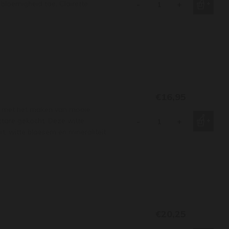
 bloemigheid toe. Clairette
-
+
€16,95
ig met het maken van mooie
ctare gekocht. Deze witte
-
+
it, witte bloesem en mineraliteit.
€20,25