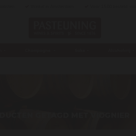
ialisten
Winkel in Amsterdam
Voor 15:00 besteld, vo
n
Champagne
Sake
Alcoholvrij
DUCTEN GETAGD MET VIOGNIER