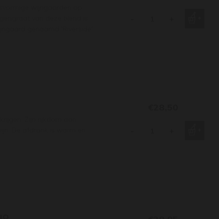
rasvormige wijngaarden op
engraat van deze blend is
-
+
ijngaard genaamd 'Riverside'.
€28,50
krijgen. Zijn rijkdom aan
ijn. De afdronk is warm en
-
+
BIO