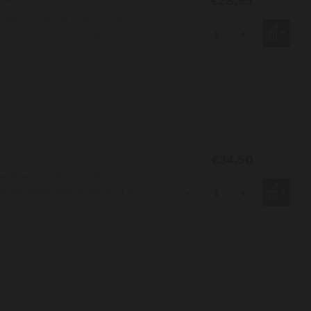
€28,95
rokerig, met de intens frisse
staat op een natuurlijke manier
-
+
€34,50
heeft een bodem van licht
kamperfoelie met daarnaast fris
-
+