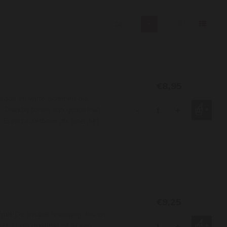
24
€8,95
ikoos en witte bloemen die
 Daarbij tonen van grapefruit
-
+
. Breed inzetbaar als aperitief.
€9,25
fruit. De smaak is sappig, fris en
hikt als aperitief of bij een
-
+