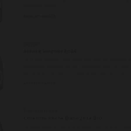
uitgebreid buffet.
MEER INFORMATIE
Gayda
Sphere Viognier 2024
De Gayda Viognier heeft meer dan eens de felbegeerde t
Nederland' gekregen op het Proefschrift Wijnconcours. 
perzik, acacia en abrikoos. Heerlijk als aperitief of bij sc
MEER INFORMATIE
Roche-Audran
Côtes-du-Rhône Blanc 2024 BIO
De (65%) witte grenache is de basis voor de volle ronde