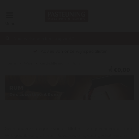
Menu
Advies van onze wijnspecialisten
Home
Wijn
Gedistilleerd
Rum
€0,00
RUM
Ons assortiment Rum
Geen andere categorie van distillaten is zo gevarieerd als rum.
Wit, goudkleurig of bruin,
flavoured
of
spiced
, gedisitlleerd in