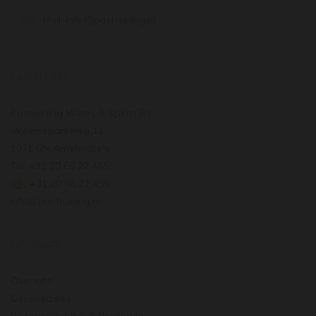
Mail:
info@pasteuning.nl
PASTEUNING
Pasteuning Wines & Spirits BV
Willemsparkweg 11
1071 GN Amsterdam
Tel: +31 20 66 22 455
: +31 20 66 22 455
info@pasteuning.nl
INFORMATIE
Over ons
Geschiedenis