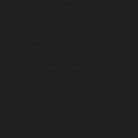
een pot still of per kolomdistillatie, er zijn zeer veel
verschillende rums met ieder een eigen persoonlijkheid. Rum
wordt gemaakt van het sap van suikerriet of melasse, en vindt
haar oorsprong als bijproduct van de suikerindustrie in de
Cariben. Elk eiland kent zo haar eigen stijl: intens en
doordringend van Jamaica, rijk en zoet van Guyana, iets
delicater van Barbados en licht aromatisch van Cuba. Lichtere
kennen vaak een kortere fermentatie en worden per
kolomdistillatie gedistilleerd. Zwaardere rums ondergaan een
langere fermentatie en komen vaak uit een pot still. De rijping,
voor zover van toepassing, vindt veelal plaats op ex-bourbon
vaten, met als belangrijke uitzondering de rhum agricole
(gemaakt van suikerriet) welke meestal op ex-cognac vaten
rijpt. Het rijpen gaat in het warme Caribische klimaat tot wel 3
maal zo snel als in Schotland. Men spreekt van zogenaamde
‘Navy’ Blends wanneer de rum in bulk wordt verscheept naar
het Verenigd Koninkrijk om daar vervolgens te worden gerijpt.
Tenslotte behoort ook Cachaça tot de familie van rums. Deze
Braziliaanse rum is net al rhum agricole ook van suikerriet
gemaakt en kent een vegetaal karakter.