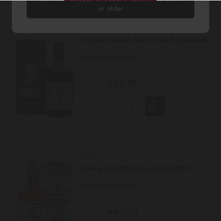
or older
Rum
Diplomatico Reserva Exclusiva
MEER INFORMATIE
€51,95
-
+
Rum
Navy Island Navy Strength
MEER INFORMATIE
€67,50