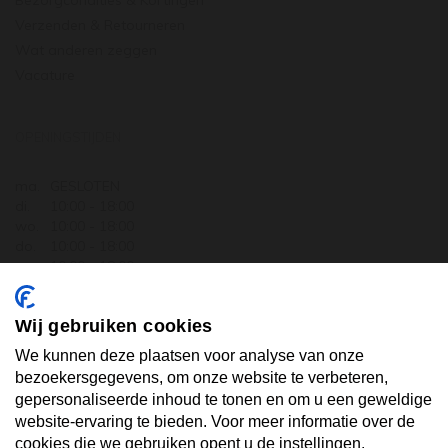
Bezorgcondities & Kortingen
Verzenden & Retourneren
Wat anderen zeggen
Vacature
OPENINGSTIJDEN
ma.
GESLOTEN
di.
10:00 - 18:00
wo.
10:00 - 18:00
do.
10:00 - 18:00
vr.
10:00 - 18:00
za.
10:00 - 17:30
zo.
GESLOTEN
Wij gebruiken cookies
ABONNEER U OP ONZE NIEUWSBRIEF
We kunnen deze plaatsen voor analyse van onze
bezoekersgegevens, om onze website te verbeteren,
gepersonaliseerde inhoud te tonen en om u een geweldige
Uw email hier ...
website-ervaring te bieden. Voor meer informatie over de
cookies die we gebruiken opent u de instellingen.