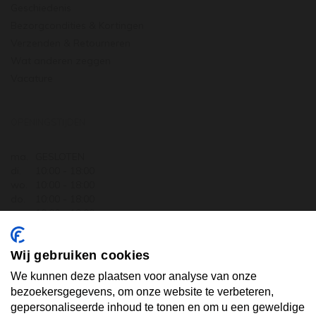
Geschiedenis
Bezorgcondities & Kortingen
Verzenden & Retourneren
Wat anderen zeggen
Vacature
OPENINGSTIJDEN
ma.
GESLOTEN
di.
10:00 - 18:00
wo.
10:00 - 18:00
do.
10:00 - 18:00
vr.
10:00 - 18:00
za.
10:00 - 17:30
zo.
GESLOTEN
Wij gebruiken cookies
ABONNEER U OP ONZE NIEUWSBRIEF
We kunnen deze plaatsen voor analyse van onze
bezoekersgegevens, om onze website te verbeteren,
gepersonaliseerde inhoud te tonen en om u een geweldige
Uw email hier ...