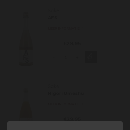
Sake
AFS
MEER INFORMATIE
€29,95
-
+
Sake
Nigori Umeshu
MEER INFORMATIE
€29,95