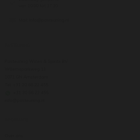
van 10:00 tot 17:30
Mail:
info@pasteuning.nl
PASTEUNING
Pasteuning Wines & Spirits BV
Willemsparkweg 11
1071 GN Amsterdam
Tel: +31 20 66 22 455
: +31 20 66 22 455
info@pasteuning.nl
INFORMATIE
Over ons