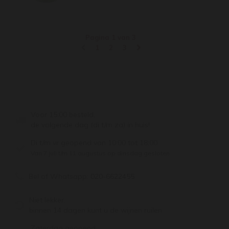
Pagina 1 van 3
1
2
3
Voor 15:00 besteld,
de volgende dag (di t/m za) in huis!
Di t/m vr geopend van 10:00 tot 18:00
Van 7 juli t/m 11 augustus op dinsdag gesloten.
Bel of Whatsapp:
020-6622455
Niet lekker,
binnen 14 dagen kunt u de wijnen ruilen
Zaterdag geopend