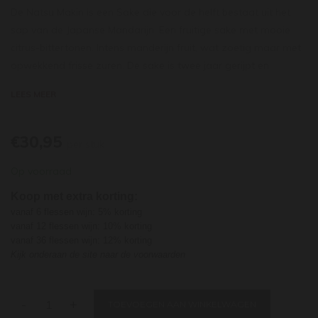
De Natsu Makin is een Sake die voor de helft bestaat uit het
sap van de Japanse Mandarijn. Een fruitige sake met mooie
citrus-bittertonen. Intens manderijn fruit, wat zoetig maar met
opwekkend frisse zuren. De sake is twee jaar gerijpt en
behoort tot de beste mandarijnensake's van het land.
LEES MEER
Heiwa Shuzō (Vrede Brouwerij) is voor de oorlog opgericht en
heeft een doorstart na de oorlog gemaakt. De
€30,95
herkomstlokatie Wakayama is bekend om haar fruitproduktie.
per stuk
Als een echte Wakayama brouwerij produceert Heiwa Shuzō
Op voorraad
zowel sake als luxe fruitwijnen en staat landelijke bekend om
de goede kwaliteit van haar produkten.
Koop met extra korting:
vanaf 6 flessen wijn: 5% korting
vanaf 12 flessen wijn: 10% korting
vanaf 36 flessen wijn: 12% korting
Kijk onderaan de site naar de voorwaarden
-
+
TOEVOEGEN AAN WINKELWAGEN