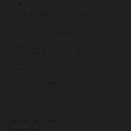
de volgende dag (di t/m za) in huis!
Di t/m vr geopend van 10:00 tot 18:00
Van 7 juli t/m 11 augustus op dinsdag gesloten.
Bel of Whatsapp:
020-6622455
Niet lekker,
binnen 14 dagen kunt u de wijnen ruilen
Zaterdag geopend
van 10:00 tot 17:30
Mail:
info@pasteuning.nl
PASTEUNING
Pasteuning Wines & Spirits BV
Willemsparkweg 11