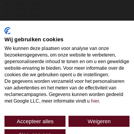
di.
10:00 - 18:00
wo.
10:00 - 18:00
do.
10:00 - 18:00
vr.
10:00 - 18:00
za.
10:00 - 17:30
zo.
GESLOTEN
Wij gebruiken cookies
ABONNEER U OP ONZE NIEUWSBRIEF
We kunnen deze plaatsen voor analyse van onze
bezoekersgegevens, om onze website te verbeteren,
gepersonaliseerde inhoud te tonen en om u een geweldige
Uw email hier ...
website-ervaring te bieden. Voor meer informatie over de
cookies die we gebruiken opent u de instellingen.
De gegevens worden verzameld voor het personaliseren
ABONNEER
van advertenties en het meten van de effectiviteit van
reclamecampagnes. Gegevens kunnen worden gedeeld
met Google LLC, meer informatie vindt u
hier
.
Accepteer alles
Weigeren
SPAREN