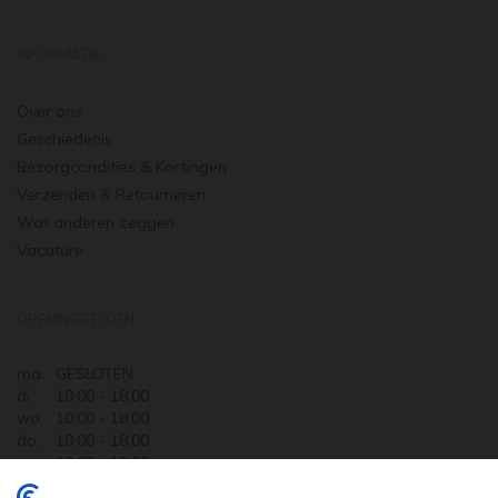
INFORMATIE
Over ons
Geschiedenis
Bezorgcondities & Kortingen
Verzenden & Retourneren
Wat anderen zeggen
Vacature
OPENINGSTIJDEN
ma.
GESLOTEN
di.
10:00 - 18:00
wo.
10:00 - 18:00
do.
10:00 - 18:00
vr.
10:00 - 18:00
za.
10:00 - 17:30