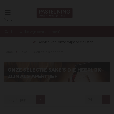
Menu
€0,00
Advies van onze wijnspecialisten
Home
Sake
Gerijpt, als aperitief
ONZE SELECTIE SAKE'S DIE HEERLIJK
ZIJN ALS APERITIEF
Laagste prijs
24