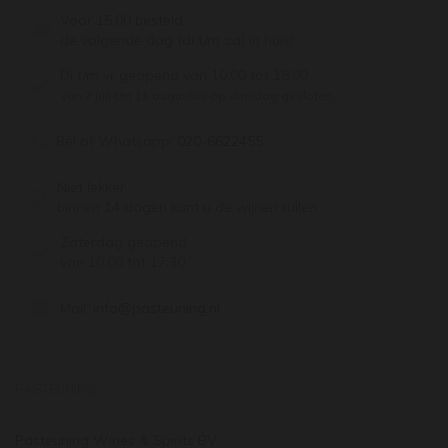
Voor 15:00 besteld,
de volgende dag (di t/m za) in huis!
Di t/m vr geopend van 10:00 tot 18:00
Van 7 juli t/m 11 augustus op dinsdag gesloten.
Bel of Whatsapp:
020-6622455
Niet lekker,
binnen 14 dagen kunt u de wijnen ruilen
Zaterdag geopend
van 10:00 tot 17:30
Mail:
info@pasteuning.nl
PASTEUNING
Pasteuning Wines & Spirits BV