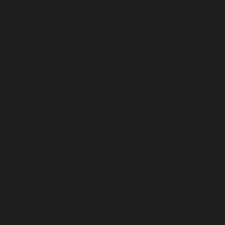
geschaard. Dit succes is vooral te danken aan wijnmaker
Vincent Chansault, die een opleiding bij Boekenhoutskloof in
Zuid-Afrika heeft genoten. In de moderne cave worden alle
percelen apart gevinifieerd om later de mooiste blends te
kunnen maken. Deel van de wijngaarden worden biologisch
bewerkt en de rendementen worden lager dan gemiddeld
gehouden. Inmiddels stapelen de onderscheidingen zich op,
met als hoogtepunt de verkiezing van ‘Beste witte wijn van
Nederland’ voor de Viognier 2009 op het Proefschrift
Wijnconcours en de selectie van de Chemin de Moscou als een
van de 50 beste wijnen van Frankrijk! Hun 'instapwijn' Flying
Solo wordt geschonken aan boord van de Emirates (en dit
uiteraard niet alleen dankzij de naam) en de Figure Libre
Freestyle wordt geschonken in diverse (sterren)restaurants.
Gayda is ook leuk om te bezoeken. Boven de cave bevindt zich
een prachtig restaurant met uitzicht over de Pyrenëeen en je
kunt er geweldig picknicken op speciaal aangelegde terrassen.
Daarnaast is er op het terrein een wijnschool waar je de
WSET-cursussen kunt volgen, gegeven door een Master of
Wine. Een bijzonder wijnhuis in alle opzichten.