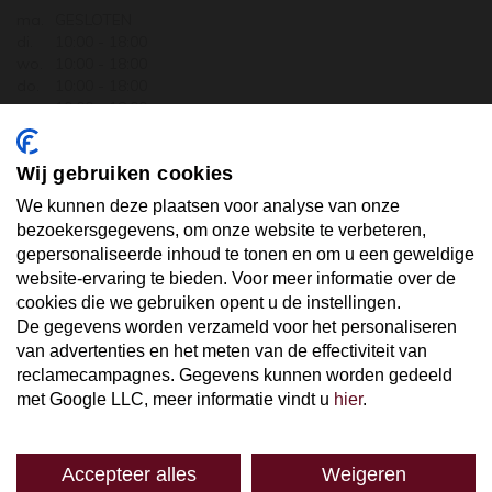
ma.
GESLOTEN
di.
10:00 - 18:00
wo.
10:00 - 18:00
do.
10:00 - 18:00
vr.
10:00 - 18:00
za.
10:00 - 17:30
zo.
GESLOTEN
Wij gebruiken cookies
ABONNEER U OP ONZE NIEUWSBRIEF
We kunnen deze plaatsen voor analyse van onze
bezoekersgegevens, om onze website te verbeteren,
gepersonaliseerde inhoud te tonen en om u een geweldige
Uw email hier ...
website-ervaring te bieden. Voor meer informatie over de
cookies die we gebruiken opent u de instellingen.
De gegevens worden verzameld voor het personaliseren
ABONNEER
van advertenties en het meten van de effectiviteit van
reclamecampagnes. Gegevens kunnen worden gedeeld
met Google LLC, meer informatie vindt u
hier
.
Accepteer alles
Weigeren