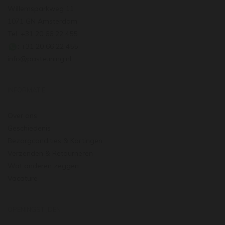
Willemsparkweg 11
1071 GN Amsterdam
Tel: +31 20 66 22 455
: +31 20 66 22 455
info@pasteuning.nl
INFORMATIE
Over ons
Geschiedenis
Bezorgcondities & Kortingen
Verzenden & Retourneren
Wat anderen zeggen
Vacature
OPENINGSTIJDEN