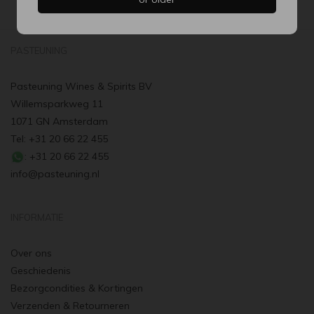
PASTEUNING
Pasteuning Wines & Spirits BV
Willemsparkweg 11
1071 GN Amsterdam
Tel: +31 20 66 22 455
: +31 20 66 22 455
info@pasteuning.nl
INFORMATIE
Over ons
Geschiedenis
Bezorgcondities & Kortingen
Verzenden & Retourneren