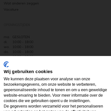
Wat anderen zeggen
Vacature
OPENINGSTIJDEN
ma.
GESLOTEN
di.
10:00 - 18:00
wo.
10:00 - 18:00
do.
10:00 - 18:00
vr.
10:00 - 18:00
za.
10:00 - 17:30
zo.
GESLOTEN
Wij gebruiken cookies
ABONNEER U OP ONZE NIEUWSBRIEF
We kunnen deze plaatsen voor analyse van onze
bezoekersgegevens, om onze website te verbeteren,
gepersonaliseerde inhoud te tonen en om u een geweldige
Uw email hier ...
website-ervaring te bieden. Voor meer informatie over de
cookies die we gebruiken opent u de instellingen.
De gegevens worden verzameld voor het personaliseren
ABONNEER