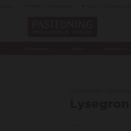
ialisten
Winkel in Amsterdam
Voor 15:00 besteld, vo
n
Champagne
Sake
Alcoholvrij
Copenhagen Sparklin
Lyse
Lysegron
Licht