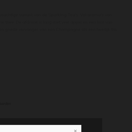
trusachtige variant van de Sparkling Tea's. Vol aroma's van
ene thee. De afdronk is lang met veel appel en een hint van
een goede vervanger van een Champagne als een heerlijk fris
waarden
TOEVOEGEN AAN WINKELWAGEN