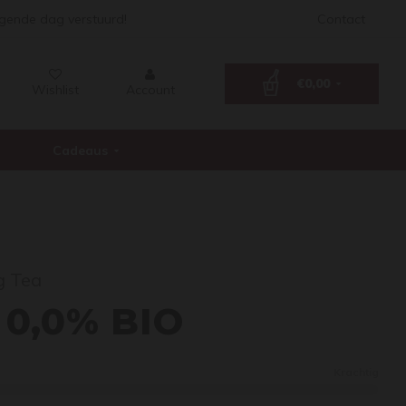
lgende dag verstuurd!
Contact
€0,00
Wishlist
Account
Cadeaus
g Tea
gron 
 0,0% BIO
Krachtig