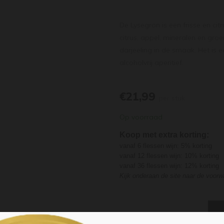
De Lysegron is een frisse en ci
citrus, appel, mineralen en gro
darjeeling in de smaak. Het is 
alcoholvrij aperitief.
€21,99
per stuk
Op voorraad
Koop met extra korting:
vanaf 6 flessen wijn: 5% korting
vanaf 12 flessen wijn: 10% korting
vanaf 36 flessen wijn: 12% korting
Kijk onderaan de site naar de voor
-
+