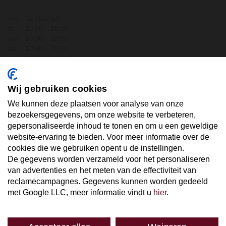
ma.
GESLOTEN
di.
10:00 - 18:00
wo.
10:00 - 18:00
do.
10:00 - 18:00
vr.
10:00 - 18:00
za.
10:00 - 17:30
zo.
GESLOTEN
Wij gebruiken cookies
ABONNEER U OP ONZE NIEUWSBRIEF
We kunnen deze plaatsen voor analyse van onze
bezoekersgegevens, om onze website te verbeteren,
gepersonaliseerde inhoud te tonen en om u een geweldige
Uw email hier ...
website-ervaring te bieden. Voor meer informatie over de
cookies die we gebruiken opent u de instellingen.
De gegevens worden verzameld voor het personaliseren
ABONNEER
van advertenties en het meten van de effectiviteit van
reclamecampagnes. Gegevens kunnen worden gedeeld
met Google LLC, meer informatie vindt u
hier
.