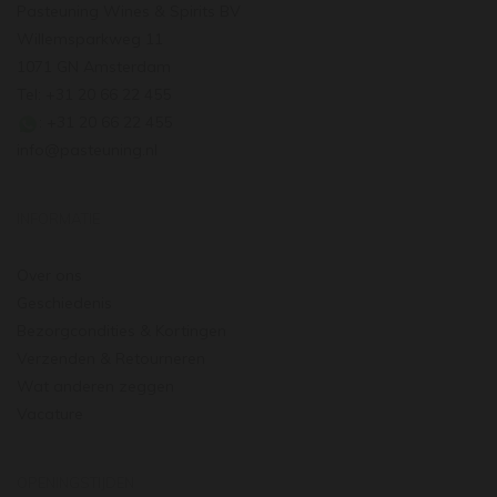
Pasteuning Wines & Spirits BV
Willemsparkweg 11
1071 GN Amsterdam
Tel: +31 20 66 22 455
: +31 20 66 22 455
info@pasteuning.nl
INFORMATIE
Over ons
Geschiedenis
Bezorgcondities & Kortingen
Verzenden & Retourneren
Wat anderen zeggen
Vacature
OPENINGSTIJDEN