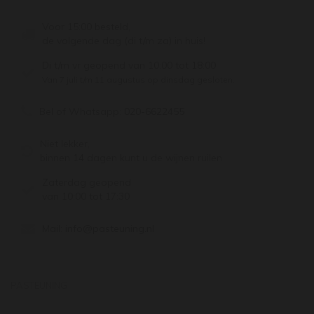
Voor 15:00 besteld,
de volgende dag (di t/m za) in huis!
Di t/m vr geopend van 10:00 tot 18:00
Van 7 juli t/m 11 augustus op dinsdag gesloten.
Bel of Whatsapp:
020-6622455
Niet lekker,
binnen 14 dagen kunt u de wijnen ruilen
Zaterdag geopend
van 10:00 tot 17:30
Mail:
info@pasteuning.nl
PASTEUNING