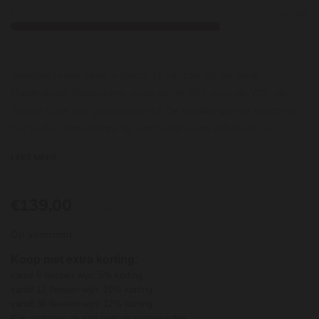
Licht
Krachtig
Weingut Huber bezit in totaal 15 hectare op de steile
Malterdinger Bienenberg, waarvan er 10,5 door de VDP als
Grosse Lage zijn geclassificeerd. De spätburgunder staat op
het zuiden aangeplant op een bodem van kalksteen. De
druiven worden lang ingeweekt en vergisten spontaan met de
LEES MEER
druifeigen gisten, waardoor de fermentaties lang duren. De
structuur van de wijn geeft Huber de mogelijkheid hem een
lange rijping op nieuw klein eikenhout te geven. De stijl is
€139,00
per stuk
uitgesproken Bourgondisch, met een rokerige, aardse toets,
Op voorraad
mineraliteit (kalk!), florale tonen, veel fris rood fruit, mooie
zuren en structuur.
Koop met extra korting:
vanaf 6 flessen wijn: 5% korting
vanaf 12 flessen wijn: 10% korting
vanaf 36 flessen wijn: 12% korting
Kijk onderaan de site naar de voorwaarden