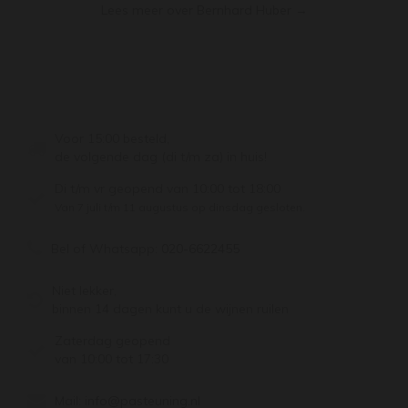
Lees meer over Bernhard Huber →
Voor 15:00 besteld,
de volgende dag (di t/m za) in huis!
Di t/m vr geopend van 10:00 tot 18:00
Van 7 juli t/m 11 augustus op dinsdag gesloten.
Bel of Whatsapp:
020-6622455
Niet lekker,
binnen 14 dagen kunt u de wijnen ruilen
Zaterdag geopend
van 10:00 tot 17:30
Mail:
info@pasteuning.nl