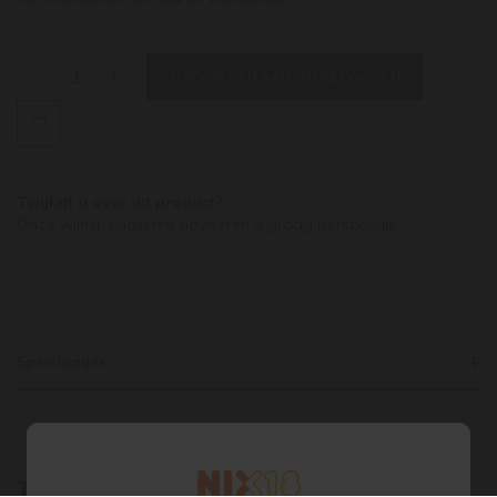
-
+
TOEVOEGEN AAN WINKELWAGEN
Twijfelt u over dit product?
Onze wijnspecialisten adviseren u graag persoonlijk.
Specificaties
Tags