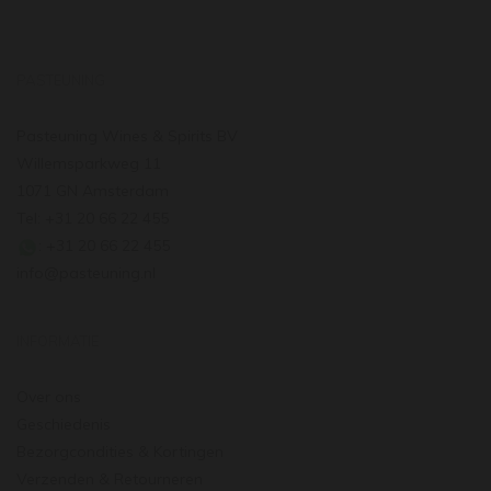
PASTEUNING
Pasteuning Wines & Spirits BV
Willemsparkweg 11
1071 GN Amsterdam
Tel: +31 20 66 22 455
: +31 20 66 22 455
info@pasteuning.nl
INFORMATIE
Over ons
Geschiedenis
Bezorgcondities & Kortingen
Verzenden & Retourneren