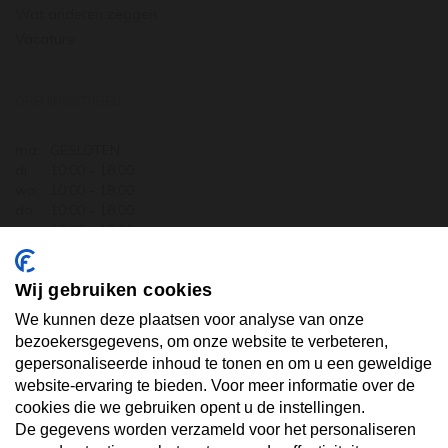
Wat anderen zeggen
Vacature
OPENINGSTIJDEN
ma.
GESLOTEN
di.
10:00 - 18:00
wo.
10:00 - 18:00
do.
10:00 - 18:00
vr.
10:00 - 18:00
za.
10:00 - 17:30
zo.
GESLOTEN
Wij gebruiken cookies
ABONNEER U OP ONZE NIEUWSBRIEF
We kunnen deze plaatsen voor analyse van onze
bezoekersgegevens, om onze website te verbeteren,
gepersonaliseerde inhoud te tonen en om u een geweldige
Uw email hier ...
website-ervaring te bieden. Voor meer informatie over de
cookies die we gebruiken opent u de instellingen.
De gegevens worden verzameld voor het personaliseren
ABONNEER