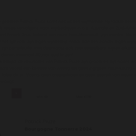
geboren Patrick Piuze komt niet uit een wijnfamilie. Hij raakte bes
j reisde vervolgens naar wijnbedrijven in o.a. Australië en Zuid-Afrika.
erd Franck Grux, bekend van onze ‘huis-Meursault’, zijn mentor. Na in
het tijd voor zijn eigen wijnbedrijf, maar dan één zonder eigen wijn
n zijn portefeuille, met daarnaast ook zeer betaalbare wijnen afkom
n dienen minimaal 40 jaar oud te zijn!
k bekijkt, de resultaten van Patrick Piuze zijn groots en zijn naam w
iuze vooral een kwestie van weinig tot geen ingrijpen, nauwkeurig - 
table de tri’. Voorts geen chaptalisatie en geen gebruik van nieuw 
vraagt.
s
Min: €
0
Max: €
150
Patrick Piuze
Bourgogne Tonnerre 2024