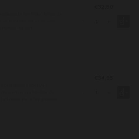
€32,50
desondanks heeft de Terroir de
 witte perzik, citrus en vers
-
+
 fijne frisheid.
€34,95
erceel aan de voet van
 de premier cru Montée de
-
+
t en reeds nu al toegankelijk.