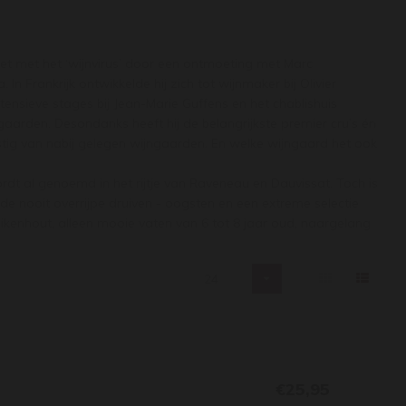
met met het ‘wijnvirus’ door een ontmoeting met Marc
 In Frankrijk ontwikkelde hij zich tot wijnmaker bij Olivier
tensieve stages bij Jean-Marie Guffens en het chablishuis
gaarden. Desondanks heeft hij de belangrijkste premier cru’s én
stig van nabij gelegen wijngaarden. En welke wijngaard het ook
ordt al genoemd in het rijtje van Raveneau en Dauvissat. Toch is
de nooit overrijpe druiven - oogsten en een extreme selectie
eikenhout, alleen mooie vaten van 6 tot 8 jaar oud, naargelang
24
€25,95