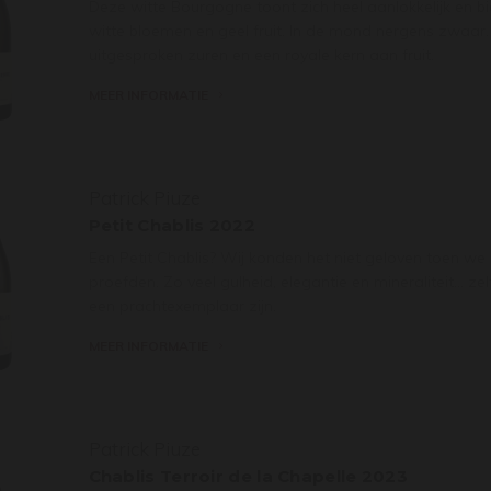
Deze witte Bourgogne toont zich heel aanlokkelijk en bi
witte bloemen en geel fruit. In de mond nergens zwaar. 
uitgesproken zuren en een royale kern aan fruit.
MEER INFORMATIE
Patrick Piuze
Petit Chablis 2022
Een Petit Chablis? Wij konden het niet geloven toen we 
proefden. Zo veel gulheid, elegantie en mineraliteit… ze
een prachtexemplaar zijn.
MEER INFORMATIE
Patrick Piuze
Chablis Terroir de la Chapelle 2023