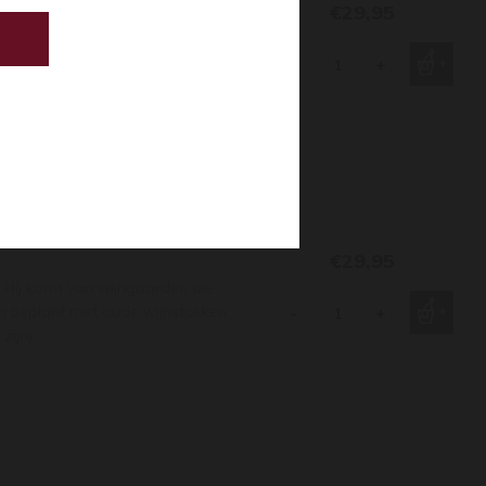
€29,95
 het dorpje Fyé, vlak onder de
aat uit pure kalksteen. Master
-
+
eze wijn.
€29,95
! Hij komt van wijngaarden die
jn beplant met oude wijnstokken
-
+
zijn).