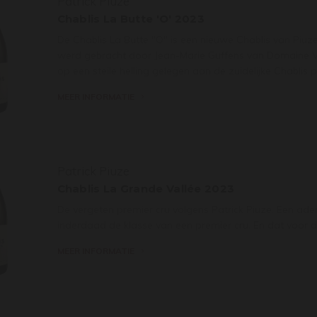
Patrick Piuze
Chablis La Butte 'O' 2023
De Chablis La Butte "O" is een nieuwe Chablis van Piuz
werd gebracht door Jean-Marie Guffens van Domaine Verg
op een steile helling gelegen aan de zuidelijke Chablis 
MEER INFORMATIE
Patrick Piuze
Chablis La Grande Vallée 2023
De vergeten premier cru volgens Patrick Piuze. Een ad
inderdaad de klasse van een premier cru. En dat voor de
MEER INFORMATIE