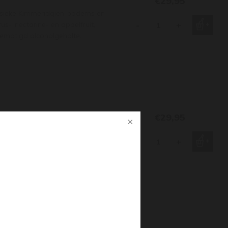
€29,95
ssieke Kimmeridgien-bodems en
s-, nectarine- en appelfruit,
-
+
 gematigd alcoholgehalte.
€29,95
 en grenst aan de premier cru
, is dit de meest frisse van de
-
+