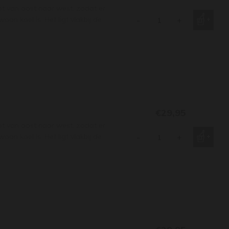
pt van oost naar west, zodat er
on koel is. Het ligt vlakbij de
-
+
€29,95
pt van oost naar west, zodat er
on koel is. Het ligt vlakbij de
-
+