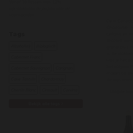
Vanaf 36 flessen wijn: 12%
kijk onderaan de pagina voor de
voorwaarden
De in Canada 
Chapoutier. Hi
Tags
Leflaive en w
Brocard werd 
Alcoholvrij
Biologisch
grand cru’s i
is, de stokke
Cabernet Franc
Hoe je het oo
het volgens P
Cabernet Sauvignon
Carignan
maken op de ‘
Cave Tastvin
Chardonnay
de wijn erom 
Chenin Blanc
Cinsault
Corvina
Laagste prij
Bekijk alle tags