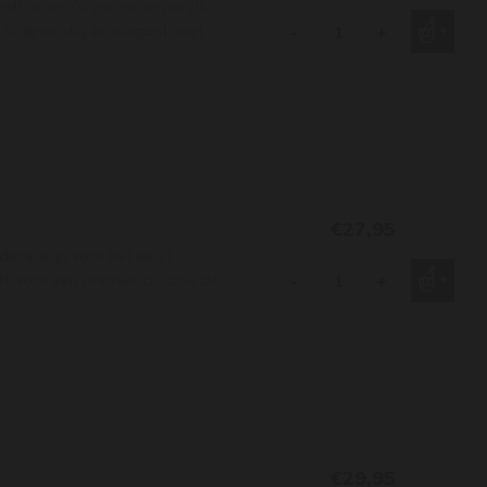
edt aroma's van verse perzik,
Satijnachtig en elegant, met
-
+
€27,95
deze wijn voor het eerst
lfs voor een premier cru zou dit
-
+
€29,95