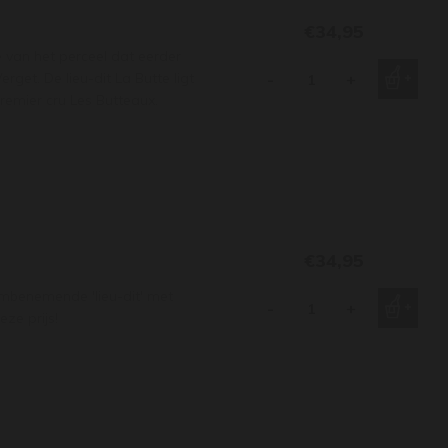
€34,95
e van het perceel dat eerder
et. De lieu-dit La Butte ligt
-
+
premier cru Les Butteaux.
€34,95
embenemende 'lieu-dit' met
-
+
ze prijs!