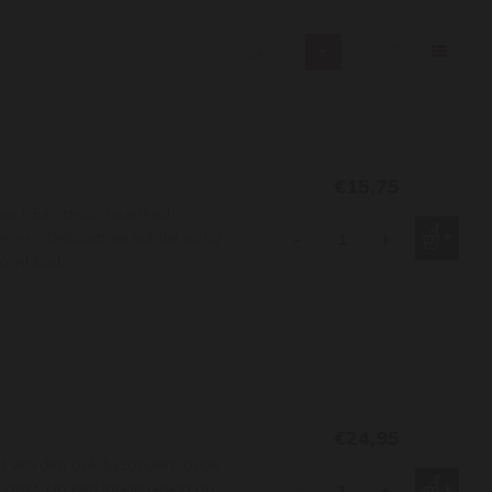
24
€15,75
 port. Een mooi typerend
nnen. Delicaat en subtiel notig
-
+
gd fruit.
€24,95
nd worden ook bijzondere oude
aakt. Na een lange rijping op
-
+