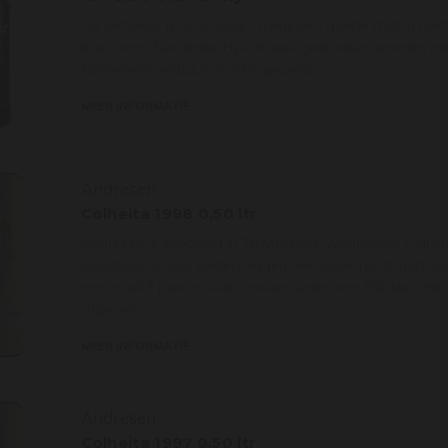
Na het diner is zo'n oude Tawny een goede match met 
basis van chocolade. Hij kan ook gedronken worden als 
kamertemperatuur of licht gekoeld.
MEER INFORMATIE
Andresen
Colheita 1998 0,50 ltr
Andresen is specialist in Tawny Port, waaronder Colhei
oogstjaar. In hun kelders liggen veel oude ports met histo
minimaal 7 jaar in oude, houten vaten van 550 liter, d
afgeven.
MEER INFORMATIE
Andresen
Colheita 1997 0,50 ltr