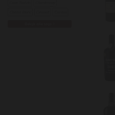
Cave Tastvin
Chardonnay
Chenin Blanc
Cinsault
Corvina
Bekijk alle tags