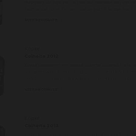
diepgang. Dit type port is dan ook absoluut één van de
spannende stijlen. De kleur van de port is oranje-bruin.
MEER INFORMATIE
Kopke
Colheita 2012
Kopke produceert een unieke collectie Colheita Ports, v
vorige eeuw tot recente oogstjaren. Colheita Port is e
oogstjaar van de beste kwaliteit. De port rijpt lang op v
MEER INFORMATIE
Kopke
Colheita 2013
Kopke produceert een unieke collectie Colheita Ports, v