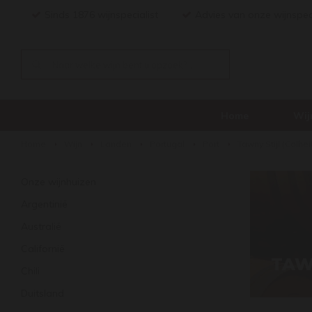
Sinds 1876 wijnspecialist
Advies van onze wijnspec
Home
Wij
Home
Wijn
Landen
Portugal
Port
Tawny Stijl (Colhei
Onze wijnhuizen
Argentinië
Australië
Californië
TAW
Chili
Duitsland