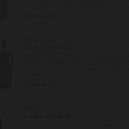
kleine houten vaten, wordt de port op fles gebracht en 
MEER INFORMATIE
Kopke
10 Years Old Tawny
De leeftijd van de 10 Year Old Tawny Port is de gemiddel
de blend. Gemaakt door wijnen van verschillende oogs
sensorische kwaliteiten te bereiken die typerend zijn v
Portwijnen.
MEER INFORMATIE
Taylor's
10 years Old Tawny
Het gebruik van vaten uit meerdere jaargangen geeft d