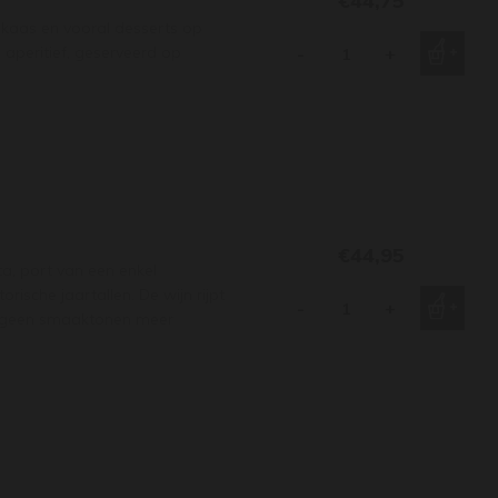
€44,75
kaas en vooral desserts op
aperitief, geserveerd op
-
+
€44,95
ta, port van een enkel
rische jaartallen. De wijn rijpt
-
+
ie geen smaaktonen meer