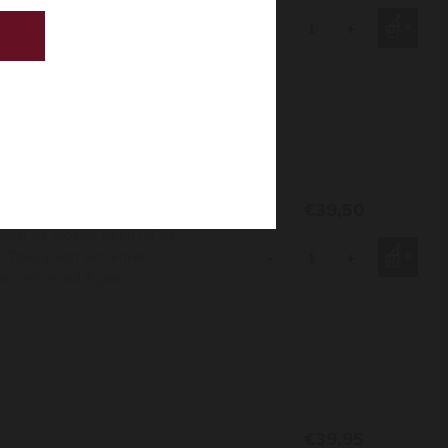
anaf de vroege jaren uit de
en Tawny van één enkel
-
+
at, minimaal 8 jaar.
€39,50
anaf de vroege jaren uit de
en Tawny van één enkel
-
+
at, minimaal 8 jaar.
€39,95