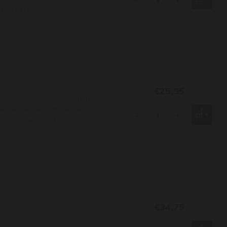
is hij gereed voor verkoop.
€25,95
de leeftijd van alle wijnen in
ten te mengen om de reeks
-
+
oor deze gerijpte Tawny
€34,75
e wijn meer complexiteit en