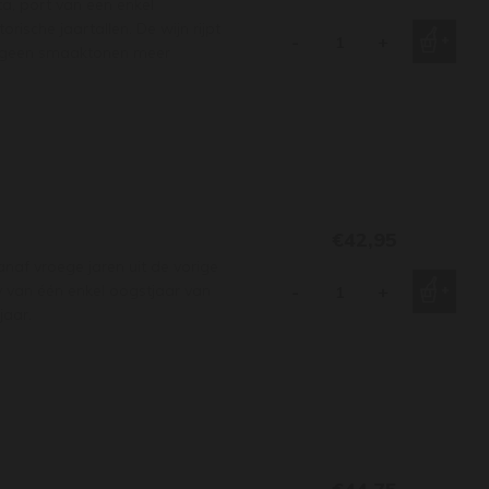
ta, port van een enkel
rische jaartallen. De wijn rijpt
-
+
ie geen smaaktonen meer
€42,95
anaf vroege jaren uit de vorige
y van één enkel oogstjaar van
-
+
jaar.