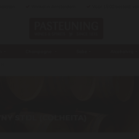
ialisten
Winkel in Amsterdam
Voor 15:00 besteld, vo
n
Champagne
Sake
Alcoholvrij
ta)
NY STIJL (COLHEITA)