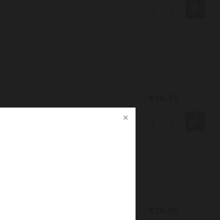
en Tawny van één enkel
-
+
at, minimaal 8 jaar.
€38,25
anaf de vroege jaren uit de
en Tawny van één enkel
-
+
at, minimaal 8 jaar.
€38,95