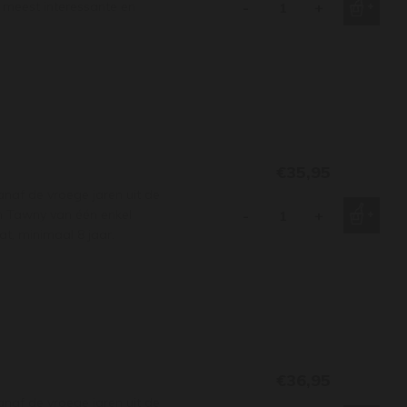
 meest interessante en
-
+
€35,95
anaf de vroege jaren uit de
en Tawny van één enkel
-
+
at, minimaal 8 jaar.
€36,95
anaf de vroege jaren uit de