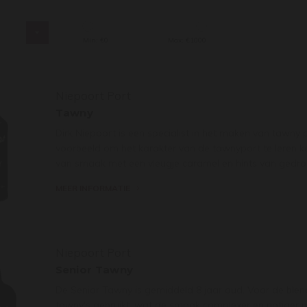
s
Min: €
0
Max: €
1000
Niepoort Port
Tawny
Dirk Niepoort is een specialist in het maken van tawny
voorbeeld om het karakter van de tawnyport te leren ke
van smaak met een vleugje caramel en hints van gedroo
MEER INFORMATIE
Niepoort Port
Senior Tawny
De Senior Tawny is gemiddeld 8 jaar oud. Voor de ble
tawny's gebruikt, wat de smaak complexer en notiger m