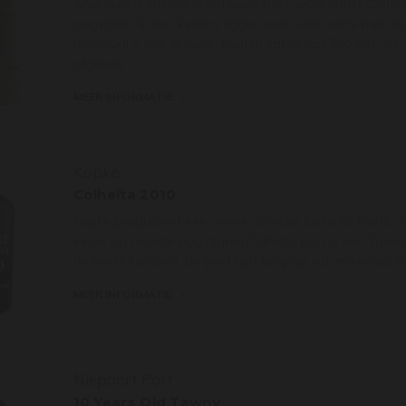
Andresen is specialist in Tawny Port, waaronder Colhei
oogstjaar. In hun kelders liggen veel oude ports met histo
minimaal 7 jaar in oude, houten vaten van 550 liter, d
afgeven.
MEER INFORMATIE
Kopke
Colheita 2010
Kopke produceert een unieke collectie Colheita Ports, v
eeuw tot recente oogstjaren.Colheita port is een Tawn
de beste kwaliteit. De port rijpt lang op vat, minimaal 8 
MEER INFORMATIE
Niepoort Port
10 Years Old Tawny