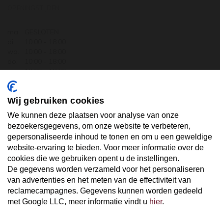
OPENINGSTIJDEN
ma.
GESLOTEN
di.
10:00 - 18:00
wo.
10:00 - 18:00
do.
10:00 - 18:00
vr.
10:00 - 18:00
za.
10:00 - 17:30
zo.
GESLOTEN
Wij gebruiken cookies
ABONNEER U OP ONZE NIEUWSBRIEF
We kunnen deze plaatsen voor analyse van onze
bezoekersgegevens, om onze website te verbeteren,
gepersonaliseerde inhoud te tonen en om u een geweldige
Uw email hier ...
website-ervaring te bieden. Voor meer informatie over de
cookies die we gebruiken opent u de instellingen.
De gegevens worden verzameld voor het personaliseren
ABONNEER
van advertenties en het meten van de effectiviteit van
reclamecampagnes. Gegevens kunnen worden gedeeld
met Google LLC, meer informatie vindt u
hier
.