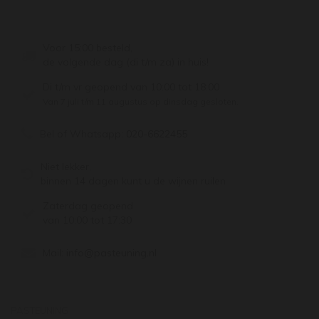
Voor 15:00 besteld,
de volgende dag (di t/m za) in huis!
Di t/m vr geopend van 10:00 tot 18:00
Van 7 juli t/m 11 augustus op dinsdag gesloten.
Bel of Whatsapp:
020-6622455
Niet lekker,
binnen 14 dagen kunt u de wijnen ruilen
Zaterdag geopend
van 10:00 tot 17:30
Mail:
info@pasteuning.nl
PASTEUNING