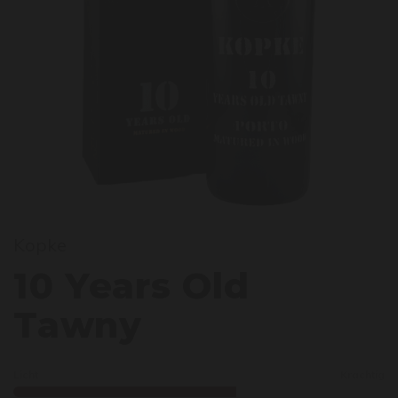
0 Yea
Kopke
10 Years Old
Tawny
Licht
Krachtig