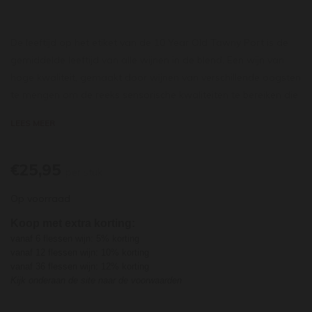
De leeftijd op het etiket van de 10 Year Old Tawny Port is de
gemiddelde leeftijd van alle wijnen in de blend. Een wijn van
hoge kwaliteit, gemaakt door wijnen van verschillende oogsten
te mengen om de reeks sensorische kwaliteiten te bereiken die
typerend zijn voor deze gerijpte Tawny Portwijnen. Deze
LEES MEER
wijnen zijn stuk voor stuk gerijpt in eiken vaten gedurende
verschillende perioden van gemiddeld 10 jaar.
De port is diep
amberkleurig, met een groenachtige rand. In de neus is hij
€25,95
per stuk
complex met tonen van gedroogd fruit, zoals rozijnen, vijgen
Op voorraad
en walnoten, verpakt in subtiele hints van vanille en honing. In
de mond is hij zijdeachtig en geconcentreerd met een
Koop met extra korting:
indrukwekkende frisheid. Een geweldige keuze voor een
vanaf 6 flessen wijn: 5% korting
eindeloze reeks van desserts, zoals toffee brownies,
vanaf 12 flessen wijn: 10% korting
vanaf 36 flessen wijn: 12% korting
chocolade en pistache pavé of crostini van walnoten met
Kijk onderaan de site naar de voorwaarden
geitenkaas.