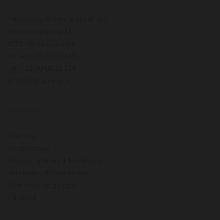
Pasteuning Wines & Spirits BV
Willemsparkweg 11
1071 GN Amsterdam
Tel: +31 20 66 22 455
: +31 20 66 22 455
info@pasteuning.nl
INFORMATIE
Over ons
Geschiedenis
Bezorgcondities & Kortingen
Verzenden & Retourneren
Wat anderen zeggen
Vacature