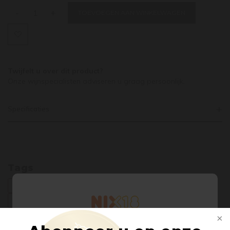
-
+
TOEVOEGEN AAN WINKELWAGEN
Twijfelt u over dit product?
Onze wijnspecialisten adviseren u graag persoonlijk.
Specificaties
Tags
TINTA RORIZ
TOURIGA FRANCESA
TOURIGA NACIONAL