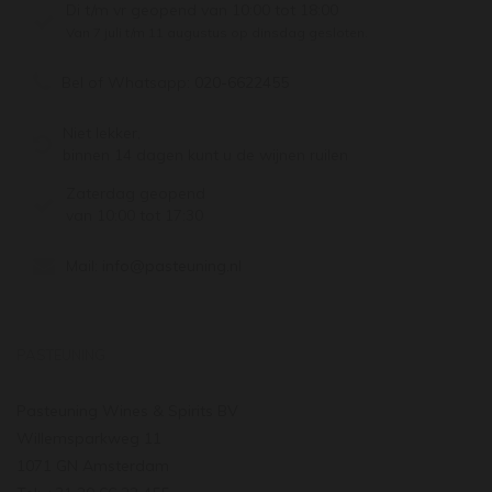
Di t/m vr geopend van 10:00 tot 18:00
Van 7 juli t/m 11 augustus op dinsdag gesloten.
Bel of Whatsapp:
020-6622455
Niet lekker,
binnen 14 dagen kunt u de wijnen ruilen
Zaterdag geopend
van 10:00 tot 17:30
Mail:
info@pasteuning.nl
PASTEUNING
Pasteuning Wines & Spirits BV
Willemsparkweg 11
1071 GN Amsterdam