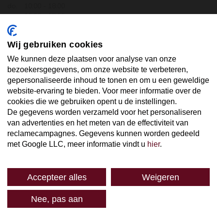
do.
10:00 - 18:00
vr.
10:00 - 18:00
za.
10:00 - 17:30
zo.
GESLOTEN
Wij gebruiken cookies
ABONNEER U OP ONZE NIEUWSBRIEF
We kunnen deze plaatsen voor analyse van onze
bezoekersgegevens, om onze website te verbeteren,
gepersonaliseerde inhoud te tonen en om u een geweldige
Uw email hier ...
website-ervaring te bieden. Voor meer informatie over de
cookies die we gebruiken opent u de instellingen.
De gegevens worden verzameld voor het personaliseren
ABONNEER
van advertenties en het meten van de effectiviteit van
reclamecampagnes. Gegevens kunnen worden gedeeld
met Google LLC, meer informatie vindt u
hier
.
Accepteer alles
Weigeren
SPAREN
Nee, pas aan
Algemene voorwaarden
© Copyright 2024 Pasteuning
Wines & Spirits B.V. - Amsterdam
Disclaimer
Privacybeleid