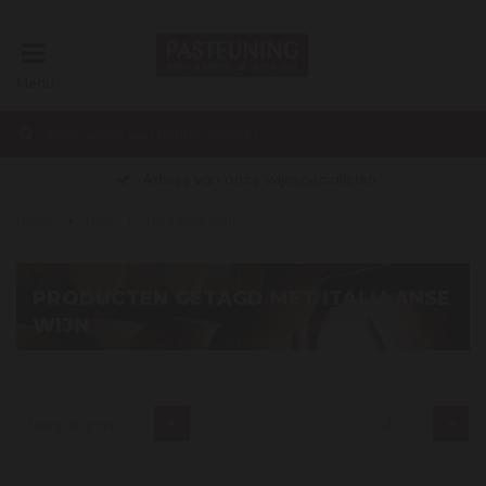
Menu
Advies van onze wijnspecialisten
Home
Tags
Italiaanse wijn
PRODUCTEN GETAGD MET ITALIAANSE
WIJN
€0,00
Laagste prijs
24