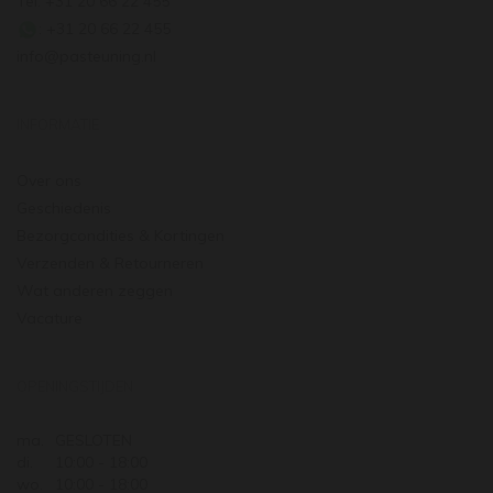
Tel: +31 20 66 22 455
: +31 20 66 22 455
info@pasteuning.nl
INFORMATIE
Over ons
Geschiedenis
Bezorgcondities & Kortingen
Verzenden & Retourneren
Wat anderen zeggen
Vacature
OPENINGSTIJDEN
ma.
GESLOTEN
di.
10:00 - 18:00
wo.
10:00 - 18:00