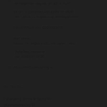
de volgende dag (di t/m za) in huis!
Di t/m vr geopend van 10:00 tot 18:00
Van 7 juli t/m 11 augustus op dinsdag gesloten.
Bel of Whatsapp:
020-6622455
Niet lekker,
binnen 14 dagen kunt u de wijnen ruilen
Zaterdag geopend
van 10:00 tot 17:30
Mail:
info@pasteuning.nl
PASTEUNING
Pasteuning Wines & Spirits BV
Willemsparkweg 11