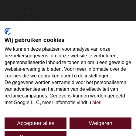
di.
10:00 - 18:00
wo.
10:00 - 18:00
do.
10:00 - 18:00
vr.
10:00 - 18:00
za.
10:00 - 17:30
zo.
GESLOTEN
Wij gebruiken cookies
ABONNEER U OP ONZE NIEUWSBRIEF
We kunnen deze plaatsen voor analyse van onze
bezoekersgegevens, om onze website te verbeteren,
gepersonaliseerde inhoud te tonen en om u een geweldige
Uw email hier ...
website-ervaring te bieden. Voor meer informatie over de
cookies die we gebruiken opent u de instellingen.
De gegevens worden verzameld voor het personaliseren
ABONNEER
van advertenties en het meten van de effectiviteit van
reclamecampagnes. Gegevens kunnen worden gedeeld
met Google LLC, meer informatie vindt u
hier
.
Accepteer alles
Weigeren
SPAREN