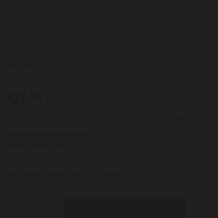
Een belangrijk product van La Spinetta vormt deze barbera die
al bijna 30 jaar wordt gemaakt. Op het bedrijf spreekt men
echter nog steeds van 'jongere' wijnstokken!
Het rendement is zeer laag, onder de 30hl per hectare. De wijn
rijpt 12 maanden op nieuwe en tweedejaars Franse barriques.
LEES MEER
Vervolgens rijpt hij nog enkele tijd na op het domein.
Het karakter van de meeste barberawijnen wordt gekenmerkt
€27,75
door veel rood fruit en frisse zuren naast een kloeke en redelijk
per stuk
volle smaak. Bij La Spinetta is dit allemaal iets rijper, romiger
Niet op (vrije) voorraad,
klik hier
voor een voorraadcheck.
en genuanceerder, zonder verlies aan fraîcheur.
Verleidelijke aroma's van blauwe en bosbessen, gedroogde
Koop met extra korting:
vanaf 6 flessen wijn: 5% korting
pruimen en sandelhout. De lichte toetsen van eikenhout, maar
vanaf 12 flessen wijn: 10% korting
ook de tonen van ceder en leer maken de wijn erg aantrekkelijk
vanaf 36 flessen wijn: 12% korting
en compleet. De wijn heeft een krachtige smaak, maar toch
Kijk onderaan de site naar de voorwaarden
zijn de tannines zacht en niet opvallend. De ervaring heeft
geleerd dat de wijn met gemak 10 jaar kan rijpen.
-
+
TOEVOEGEN AAN WINKELWAGEN