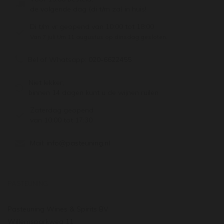
de volgende dag (di t/m za) in huis!
Di t/m vr geopend van 10:00 tot 18:00
Van 7 juli t/m 11 augustus op dinsdag gesloten.
Bel of Whatsapp:
020-6622455
Niet lekker,
binnen 14 dagen kunt u de wijnen ruilen
Zaterdag geopend
van 10:00 tot 17:30
Mail:
info@pasteuning.nl
PASTEUNING
Pasteuning Wines & Spirits BV
Willemsparkweg 11