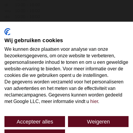
di.
10:00 - 18:00
wo.
10:00 - 18:00
do.
10:00 - 18:00
vr.
10:00 - 18:00
za.
10:00 - 17:30
zo.
GESLOTEN
Wij gebruiken cookies
ABONNEER U OP ONZE NIEUWSBRIEF
We kunnen deze plaatsen voor analyse van onze
bezoekersgegevens, om onze website te verbeteren,
gepersonaliseerde inhoud te tonen en om u een geweldige
Uw email hier ...
website-ervaring te bieden. Voor meer informatie over de
cookies die we gebruiken opent u de instellingen.
De gegevens worden verzameld voor het personaliseren
ABONNEER
van advertenties en het meten van de effectiviteit van
reclamecampagnes. Gegevens kunnen worden gedeeld
met Google LLC, meer informatie vindt u
hier
.
Accepteer alles
Weigeren
SPAREN