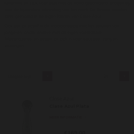
keramiek en stuk voor stuk met de hand geschilderd, dragen bij
aan de bijzondere uitstraling van het merk. De flessen worden
zelfs gemaakt in de eigen fabriek van Clase Azul.
Ook zijn ze actief in de maatschappij met het steunen van
jongeren, onder andere met de eigen voetbalclub
'Mazorqueros' en zetten ze zich in voor educatie, zorg en
woningen.
Laagste prijs
24
Clase Azul
Clase Azul Plata
MEER INFORMATIE
€169,00