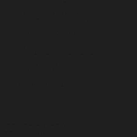
de volgende dag (di t/m za) in huis!
Di t/m vr geopend van 10:00 tot 18:00
Van 7 juli t/m 11 augustus op dinsdag gesloten.
Bel of Whatsapp:
020-6622455
Niet lekker,
binnen 14 dagen kunt u de wijnen ruilen
Zaterdag geopend
van 10:00 tot 17:30
Mail:
info@pasteuning.nl
PASTEUNING
Pasteuning Wines & Spirits BV
Willemsparkweg 11