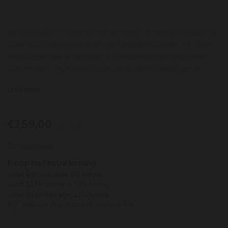
De reposado is misschien wel de meest herkenbare tequila van
Clase Azul, dankzij de prachtige handgeschilderde fles. Deze
tequila rijpt voor 8 maanden in Amerikaanse whiskey vaten
wat smaken van hazelnoot en vanille geeft. Verder zijn er
aroma’s te vinden van sinaasappel, banaan, kaneel en agave.
LEES MEER
Een hele fijne zachte en complexe tequila.
€259,00
per stuk
Op voorraad
Koop met extra korting:
vanaf 6 flessen wijn: 5% korting
vanaf 12 flessen wijn: 10% korting
vanaf 36 flessen wijn: 12% korting
Kijk onderaan de site naar de voorwaarden