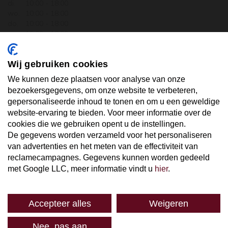
di.
10:00 - 18:00
wo.
10:00 - 18:00
do.
10:00 - 18:00
vr.
10:00 - 18:00
za.
10:00 - 17:30
zo.
GESLOTEN
Wij gebruiken cookies
ABONNEER U OP ONZE NIEUWSBRIEF
We kunnen deze plaatsen voor analyse van onze
bezoekersgegevens, om onze website te verbeteren,
gepersonaliseerde inhoud te tonen en om u een geweldige
Uw email hier ...
website-ervaring te bieden. Voor meer informatie over de
cookies die we gebruiken opent u de instellingen.
De gegevens worden verzameld voor het personaliseren
ABONNEER
van advertenties en het meten van de effectiviteit van
reclamecampagnes. Gegevens kunnen worden gedeeld
met Google LLC, meer informatie vindt u
hier
.
Accepteer alles
Weigeren
SPAREN
Nee, pas aan