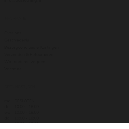
info@pasteuning.nl
INFORMATIE
Over ons
Geschiedenis
Bezorgcondities & Kortingen
Verzenden & Retourneren
Wat anderen zeggen
Vacature
OPENINGSTIJDEN
ma.
GESLOTEN
di.
10:00 - 18:00
wo.
10:00 - 18:00
do.
10:00 - 18:00
vr.
10:00 - 18:00