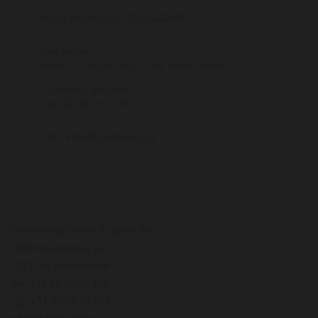
Bel of Whatsapp:
020-6622455
Niet lekker,
binnen 14 dagen kunt u de wijnen ruilen
Zaterdag geopend
van 10:00 tot 17:30
Mail:
info@pasteuning.nl
PASTEUNING
Pasteuning Wines & Spirits BV
Willemsparkweg 11
1071 GN Amsterdam
Tel: +31 20 66 22 455
: +31 20 66 22 455