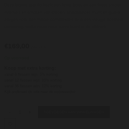
Deze blanke tequila heeft een lichte body en een frisse smaak.
Aroma’s en smaken van citroen, sinaasappel, munt en guave
zorgen voor een mooie complexiteit. Er is een vleugje zoetheid
aanwezig, welke mooi naar voren komt in de afdronk.
€169,00
per stuk
Op voorraad
Koop met extra korting:
vanaf 6 flessen wijn: 5% korting
vanaf 12 flessen wijn: 10% korting
vanaf 36 flessen wijn: 12% korting
Kijk onderaan de site naar de voorwaarden
-
+
TOEVOEGEN AAN WINKELWAGEN