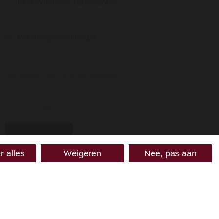
Bel of Whatsapp:
020-6622455
Mail:
info@pasteuning.nl
ABONNEER U OP ONZE NIEUWSBRIEF
Uw email hier ...
ABONNEER
r alles
Weigeren
Nee, pas aan