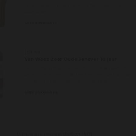
andere graanjenevers bereid uit tarwe, gerst en/of rogge
eiken vaten.
MEER INFORMATIE
Jenever
Van Wees Zeer Oude Jenever 10 jaar
Een houtgerijpte jenever wordt nog zelden gemaakt, la
betreft. Deze 'Zeer Oude' heeft wel tien jaar fustlager
resulteerd in een ongekende complexiteit.
MEER INFORMATIE
Di t/m vr geopend van 10:00 tot 18:00