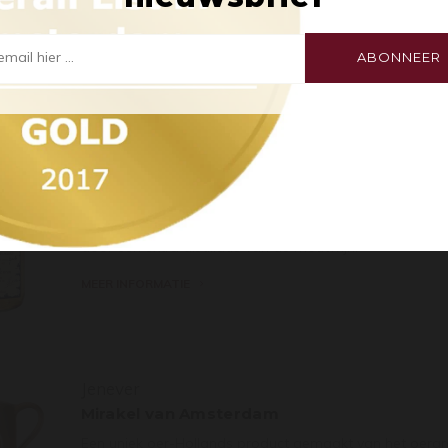
Door de twee jaar langere vatlagering toont de jenever
eikenhout. Daarnaast heeft de jenever zich langer kun
Aangezien er op onze site alcoholische producten
worden aangeboden, zijn wij verplicht u te vragen
mail hier ...
ABONNEER
MEER INFORMATIE
of u 18 jaar of ouder bent.
Ja, ik ben 18 jaar of ouder / Yes, I’m 18 years
or older
Jenever
Zuidam 5 jaar Oude Korenwijn
De 5 jaar gelagerde Korenwijn is een meer fruitige en d
door een extra distillatie van de moutwijn.
MEER INFORMATIE
Jenever
Mirakel van Amsterdam
Een uniek oer-Hollands product gemaakt van het oergraa