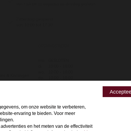
Van 7 juli t/m 11 augustus op dinsdag gesloten.
Zaterdag geopend
van 10:00 tot 17:30
OPENINGSTIJDEN
ma.
GESLOTEN
di.
10:00 - 18:00
wo.
10:00 - 18:00
ies & Kortingen
do.
10:00 - 18:00
Retourneren
vr.
10:00 - 18:00
za.
10:00 - 17:30
 zeggen
Acceptee
zo.
GESLOTEN
egevens, om onze website te verbeteren,
bsite-ervaring te bieden. Voor meer
lingen.
vertenties en het meten van de effectiviteit