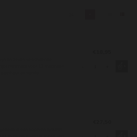
24
€18,95
n en zeven verschillende
j rijpt minimaal voor 12 maanden
-
+
zoethout en vanille.
€27,50
beid) in een koperen fijnketel.
st. In de geur vind je tonen van
-
+