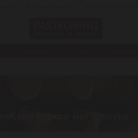
ialisten
Winkel in Amsterdam
Voor 15:00 besteld, vo
n
Champagne
Sake
Alcoholvrij
DUCTEN GETAGD MET JENEVER