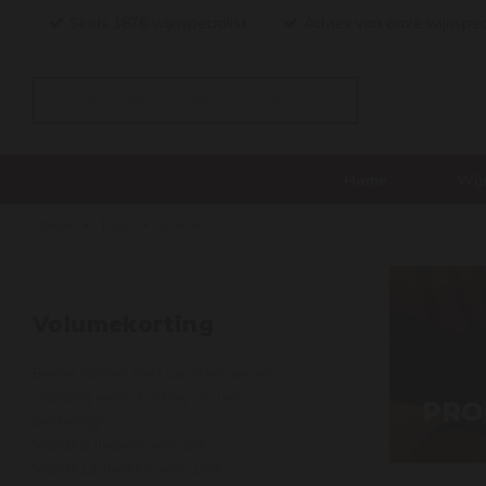
Sinds 1876 wijnspecialist
Advies van onze wijnspec
Home
Wij
Home
Tags
Jenever
Volumekorting
Bestel samen met uw vrienden en
ontvang extra korting op uw
PRO
bestelling!
Vanaf 6 flessen wijn: 5%
Vanaf 12 flessen wijn: 10%