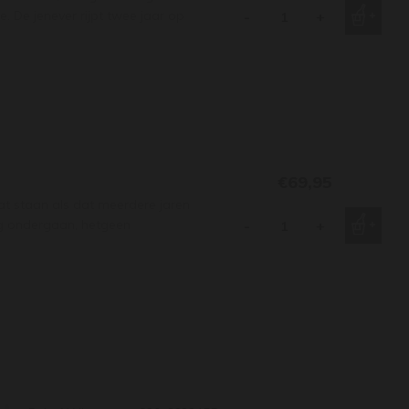
. De jenever rijpt twee jaar op
-
+
€69,95
at staan als dat meerdere jaren
ing ondergaan, hetgeen
-
+