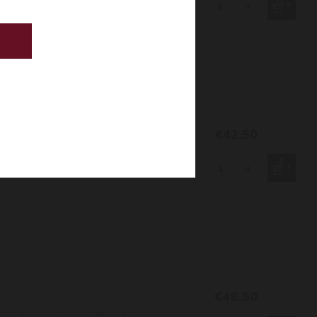
 sterkere aroma's van vanille en
-
+
nen ontwikkelen wat de com
€42,50
elicate jenever dan oude jenever
-
+
€48,50
n emer, in tegenstelling tot