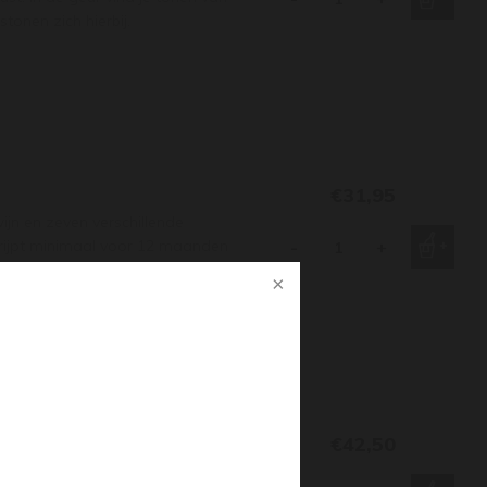
tonen zich hierbij.
€31,95
n en zeven verschillende
j rijpt minimaal voor 12 maanden
-
+
zoethout en vanille.
€42,50
jn 'jongere' 3 jaar oude zusje.