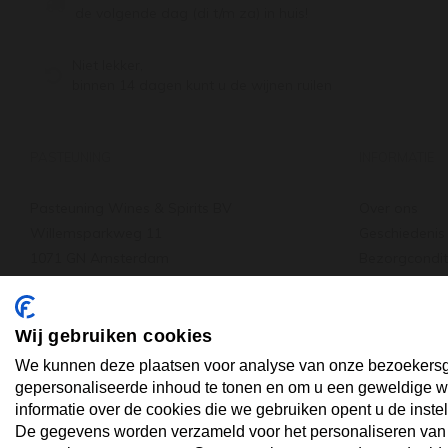
de volgende dag (di t/m za) in huis!
Niet lekker,
binnen 14 dagen kunt u de wijnen ruilen
PASTEUNING
INFORMATIE
Pasteuning Wines & Spirits BV
Over ons
Willemsparkweg 11
Geschiedenis
1071 GN Amsterdam
Bezorgcondit
Tel: +31 20 66 22 455
Verzenden & 
: +31 20 66 22 455
Wat anderen
info@pasteuning.nl
Vacature
Wij gebruiken cookies
We kunnen deze plaatsen voor analyse van onze bezoekersg
gepersonaliseerde inhoud te tonen en om u een geweldige we
informatie over de cookies die we gebruiken opent u de instel
De gegevens worden verzameld voor het personaliseren van ad
SPAREN