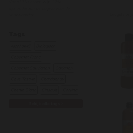
Vanaf 36 flessen wijn: 12%
kijk onderaan de pagina voor de
Laagste prij
voorwaarden
Tags
Alcoholvrij
Biologisch
Cabernet Franc
Cabernet Sauvignon
Carignan
Cave Tastvin
Chardonnay
Chenin Blanc
Cinsault
Corvina
Bekijk alle tags