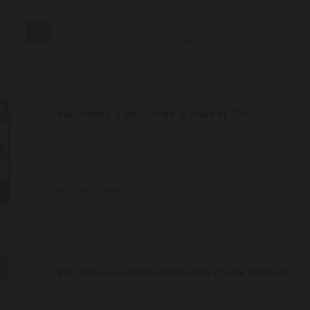
s
Min: €
0
Max: €
70
Jenever
Van Wees Zeer Oude Genever 35cl
De Zeer Oude Genever wordt gemaakt van pure moutwij
geherdistilleerde moutwijnen en een graandistillaat. Hi
op eikenhout. De geur heeft aroma's van granen, citrus, 
MEER INFORMATIE
Jenever
Van Wees Amsterdamsche Oude Jenever
De moutwijnen worden tweemaal gedistilleerd (dubbel ge
Vervolgens rijpt de jenever minimaal drie maanden op fu