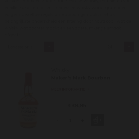
vol van smaak en zoeter dan Schotse Whisky, met hinten van
vanille, kokos en toffee. Tennessee whisky wordt grotendeels
volgens dezelfde regels als Bourbon gemaakt met als
belangrijkste onderscheid een filtering door houtskool, wat de
whisky wat zachter maakt en een zoete, rokerige smaak
afgeeft.
Laagste prijs
24
Whisky
Maker's Mark Bourbon
MEER INFORMATIE
€39,95
-
+