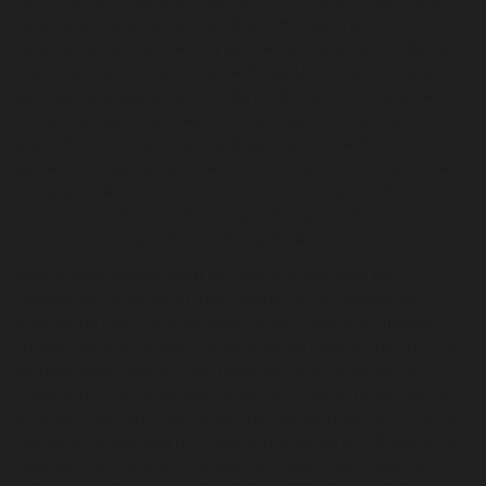
verschillende Single Malts. Elk merk heeft zo zijn eigen karakter
waarbij een consistente huisstijl wordt nagestreefd.
Tegenwoordig is er ook nog een derde categorie van Blended
Malts, een mix van verschillende Single Malts. Het houtgebruik is
een zeer belangrijke factor bij de productie van Whisky. Het
houten vat geeft niet alleen kleur aan een Whisky, maar
bepaalt ook voor een belangrijk deel de smaak. Er wordt
gewerkt met gebruikte vaten, welke eerder al voor een andere
drank gebruikt zijn. Het meest voorkomend zijn bourbon-
(Amerikaans eiken) of sherryvaten (Europees eiken), maar ook
port-, rum- en wijnvaten worden gebruikt.
Ierse Whisky onderscheidt zich van Schotse door een
drievoudige distillatie en meer nadruk op het gebruik van
ongeturfde mout, wat resulteert in een kruidige en fruitige
smaak. Japanse whisky is tegenwoordig sterk in opkomst. Ze
worden veelal naar Schots model gemaakt en blinken uit in
zuiverheid. In de Verenigde Staten wordt bij de productie van
Bourbon voor minimaal de helft gebruik gemaakt van maïs als
grondstof, aangevuld met diverse graansoorten. Bourbon rijpt
daarnaast uitsluitend in nieuwe, gebrande vaten. Bourbon is