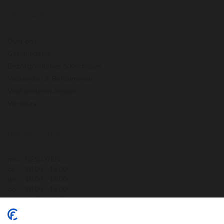
INFORMATIE
Over ons
Geschiedenis
Bezorgcondities & Kortingen
Verzenden & Retourneren
Wat anderen zeggen
Vacature
OPENINGSTIJDEN
ma.
GESLOTEN
di.
10:00 - 18:00
wo.
10:00 - 18:00
do.
10:00 - 18:00
vr.
10:00 - 18:00
za.
10:00 - 17:30
zo.
GESLOTEN