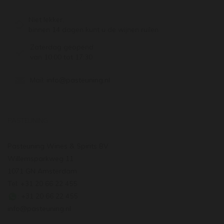
Niet lekker,
binnen 14 dagen kunt u de wijnen ruilen
Zaterdag geopend
van 10:00 tot 17:30
Mail:
info@pasteuning.nl
PASTEUNING
Pasteuning Wines & Spirits BV
Willemsparkweg 11
1071 GN Amsterdam
Tel: +31 20 66 22 455
: +31 20 66 22 455
info@pasteuning.nl