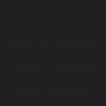
niet precies duidelijk is waar of wanneer de eerste whisky
gemaakt werd. Wel is duidelijk dat, net als bij jenever, de
veronderstelde geneeskrachtige eigenschappen een
belangrijke rol speelden in het ontstaan. Naarmate kennis over
distillatie toenam werd het langzaam aan meer een sociale
drank in plaats van een medicijn. In de Highlands werd het
distilleren een effectieve methode voor het verwerken van
graanoverschotten en bood het boeren een extra
inkomstenbron. Er zijn in hoofdlijnen twee soorten Whisky te
onderscheiden: de Single Malts en Blended Whisky’s.
Single Malts komen van een enkele distilleerderij en zijn
uitsluitend gestookt van gemoute gerst. Ze hebben vaak een
uitgesproken karakter en smaak. In Schotland zijn grofweg vier
regio’s te onderscheiden welke elk min of meer hun eigen
karakter aan Single Malts voortbrengen: Highland (krachtig),
Islay & Islands (geturfd), Speyside (floraal en fruitig), en
tenslotte Lowland & Campbeltown (mild en zacht).
Blended Wisky’s hebben een lichter en meer toegankelijk
karakter. De basis hiervoor is graanwhisky, aangevuld met