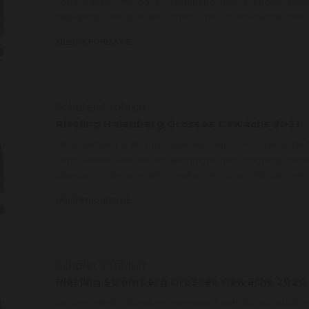
complexiteit. Delicaat en spannend, met levendige zure
diepgang, stenig en iets smoky, met sprankelende, prec
MEER INFORMATIE
Schäfer-Fröhlich
Riesling Halenberg Grosses Gewächs 2021
De Halenberg is elk jaar weer een wijn met ongekende 
complexiteit. Delicaat en spannend, met levendige zure
diepgang, stenig en iets smoky, met sprankelende, prec
MEER INFORMATIE
Schäfer-Fröhlich
Riesling Stromberg Grosses Gewächs 2020
De zeer steile Stromberg wijngaard met 60 jaar oude ri