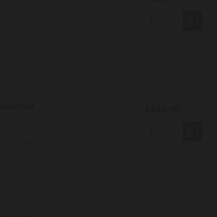
eslingstokken is op het zuiden
steente. In deze GG vinden we
-
+
n komijn.
2 MAGNUM
€181,00
finesse, spanning en
n en grootse lengte. Minerale
-
+
ieze zuren.