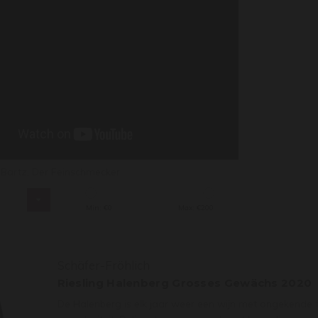
. Bartz, Der Feinschmecker
s
Min: €
0
Max: €
200
Schäfer-Fröhlich
Riesling Halenberg Grosses Gewächs 2020
De Halenberg is elk jaar weer een wijn met ongekende 