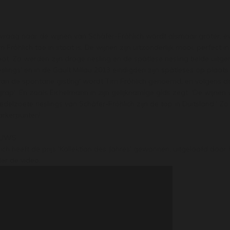
raag naar de wijnen van Schäfer-Fröhlich wordt alsmaar groter, evena
 Fröhlich toe in staat is. De wijnen zijn uitzonderlijk mooi, perfect 
root. Zo werden zijn droge riesling en de spätlese riesling beide uitg
slings' en in de Gault Millau 2013 eindigden zijn spätleses op plaats 
an de spontane gisting' wordt Tim Fröhlich genoemd, en volgens de Ga
grap'. En zoals Eichelmann in zijn gelijknamige gids zegt: 'De wijn
edelzoete rieslings van Schäfer-Fröhlich zijn de top in Duitsland.'
Parkerpunten!
EUWS:
ich heeft de prijs 'Kollektion des Jahres' gewonnen, uitgeloofd do
der de video.