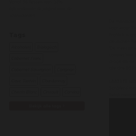
Vanaf 36 flessen wijn: 12%
kijk onderaan de pagina voor de
voorwaarden
De mondiale v
voor waar Tim
Tags
Fröhlich is g
deutschen Rie
Alcoholvrij
Biologisch
'De meester v
context 'een 
Cabernet Franc
droge als de 
alle drie 95 
Cabernet Sauvignon
Carignan
Cave Tastvin
Chardonnay
LAATSTE NI
Schäfer-Fröhl
Chenin Blanc
Cinsault
Corvina
Bekijk hieron
Bekijk alle tags