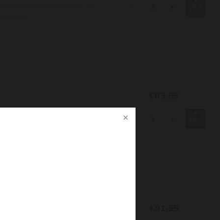
steente. In deze GG vinden we
-
+
n komijn.
€83,95
finesse, spanning en
n en grootse lengte. Minerale
-
+
ieze zuren.
€91,95
ns tussen kracht en finesse,