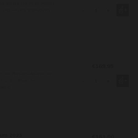
ns tussen kracht en finesse,
n sap van fris tropisch en
-
+
€169,95
 van Riesling-druiven die
anijs, citroen en
-
+
oning.
num 2023
€181,00