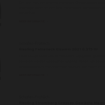
Een wijn met een enorme intensiteit. Onnavolgbare bala
levendige zuren en een flinty mineraliteit, complexiteit e
perzikfruit.
MEER INFORMATIE
Schäfer-Fröhlich
Riesling Felseneck Eiswein 2021 0,375 ltr
Deze eiswijn komt van de Felseneck wijngaard, gemaakt
bevroren worden geoogst en geperst. Tonen van bessen, 
sinaasappelschil met bloemige nuances van rozen en h
MEER INFORMATIE
Schäfer-Fröhlich
Riesling Stromberg Grosses Gewächs Mag