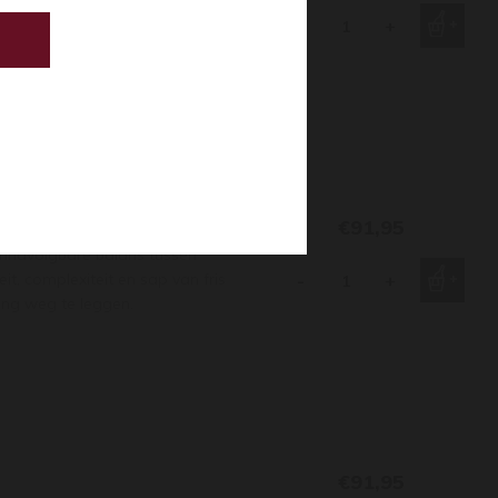
n sap van fris tropisch en
-
+
€91,95
Onnavolgbare balans tussen
eit, complexiteit en sap van fris
-
+
lang weg te leggen.
€91,95