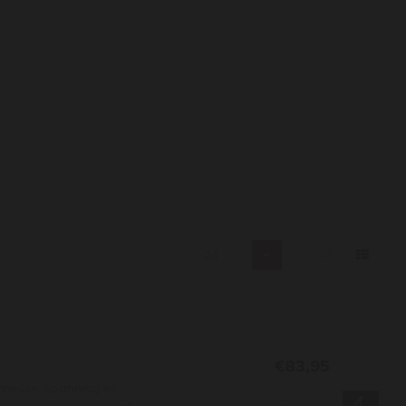
24
€83,95
finesse, spanning en