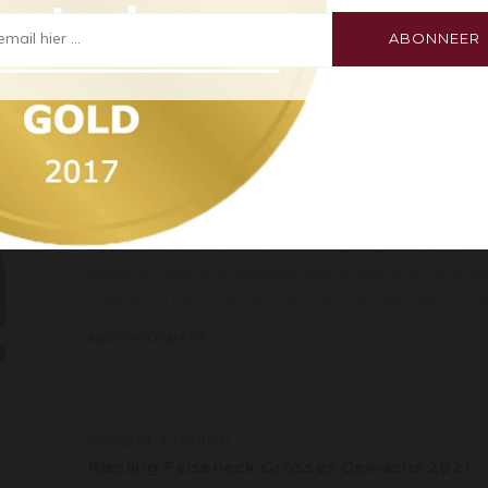
Aangezien er op onze site alcoholische producten
levendige zuren en een flinty mineraliteit, complexiteit e
worden aangeboden, zijn wij verplicht u te vragen
mail hier ...
ABONNEER
perzikfruit.
of u 18 jaar of ouder bent.
MEER INFORMATIE
Ja, ik ben 18 jaar of ouder / Yes, I’m 18 years
or older
Schäfer-Fröhlich
Riesling Felseneck Grosses Gewächs 2020
Een wijn met een enorme, maar ingetogen intensiteit. 
kracht en finesse, levendige zuren en een flinty mineralit
tropisch en perzikfruit. Nog erg gesloten, een wijn om 
MEER INFORMATIE
Schäfer-Fröhlich
Riesling Felseneck Grosses Gewächs 2021