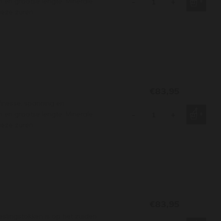
n en grootse lengte. Minerale
-
+
ieze zuren.
€83,95
finesse, spanning en
n en grootse lengte. Minerale
-
+
ieze zuren.
€83,95
eslingstokken is op het zuiden