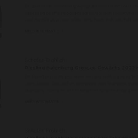
De zeer steile Stromberg wijngaard met 60 jaar oude ri
gericht en heeft een bodem van vulkanisch (porphyr)ge
veel perzikfruit en een wilde, flinty toets met een hint va
MEER INFORMATIE
Schäfer-Fröhlich
Riesling Halenberg Grosses Gewächs 202
De Halenberg is elk jaar weer een wijn met ongekende 
complexiteit. Delicaat en spannend, met levendige zure
diepgang, stenig en iets smoky, met sprankelende, prec
MEER INFORMATIE
Schäfer-Fröhlich