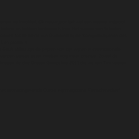
ls de kwaliteit. Elk nieuw jaar lijkt wel een nieuwe mijlpaal
in balans en hebben fantastisch fruit. Het succes van Schäfer-
eroepen tot de beste van Duitsland bij de 'Königsdisziplinen des
1 en plaats 4.
ult Millau zijn de prijzen van zijn wijnen in internationale
en worden steeds beter, hebben nog meer precisie. Zowel de
 Zo kregen de drie Grosse Gewächse 2013 die wij van Tim voeren
or het toonaangevende Duitse wijnmagazine 'Feinschmecker'!