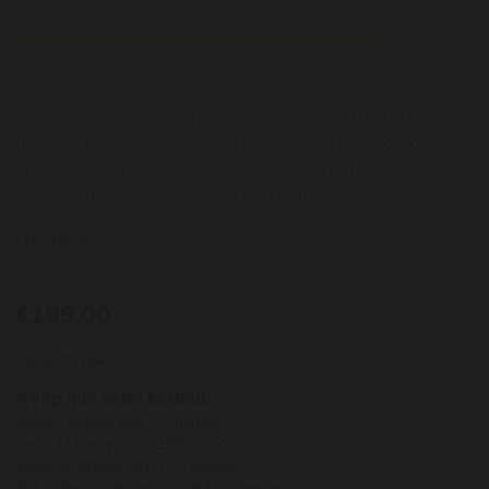
Licht
Krachtig
De steile Felseneck heeft een bodem met een groot aandeel
blauwe leisteen en is het mooiste terroir van Tim Fröhlich. Het
is een wijn met een enorme, maar ingetogen intensiteit.
Onnavolgbare balans tussen kracht en finesse, levendige zuren
en een flinty mineraliteit, complexiteit en sap van fris tropisch
LEES MEER
en perzikfruit. Nog erg gesloten, een wijn om lang weg te
leggen. Let op: zéér beperkt beschikbaar.
€199,00
per stuk
Op voorraad
Koop met extra korting:
vanaf 6 flessen wijn: 5% korting
vanaf 12 flessen wijn: 10% korting
vanaf 36 flessen wijn: 12% korting
Kijk onderaan de site naar de voorwaarden