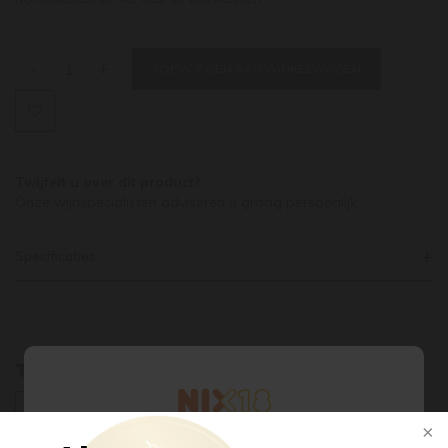
-
+
TOEVOEGEN AAN WINKELWAGEN
Twijfelt u over dit product?
Onze wijnspecialisten adviseren u graag persoonlijk.
Specificaties
Tags
DUITSE WIJN
MAGNUM
RIESLING