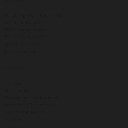
PASTEUNING
Pasteuning Wines & Spirits BV
Willemsparkweg 11
1071 GN Amsterdam
Tel: +31 20 66 22 455
: +31 20 66 22 455
info@pasteuning.nl
INFORMATIE
Over ons
Geschiedenis
Bezorgcondities & Kortingen
Verzenden & Retourneren
Wat anderen zeggen
Vacature