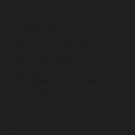
Voor 15:00 besteld,
de volgende dag (di t/m za) in huis!
Di t/m vr geopend van 10:00 tot 18:00
Van 7 juli t/m 11 augustus op dinsdag gesloten.
Bel of Whatsapp:
020-6622455
Niet lekker,
binnen 14 dagen kunt u de wijnen ruilen
Zaterdag geopend
van 10:00 tot 17:30
Mail:
info@pasteuning.nl