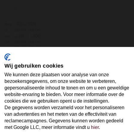
OPENINGSTIJDEN
ma.
GESLOTEN
di.
10:00 - 18:00
wo.
10:00 - 18:00
do.
10:00 - 18:00
vr.
10:00 - 18:00
za.
10:00 - 17:30
zo.
GESLOTEN
Wij gebruiken cookies
ABONNEER U OP ONZE NIEUWSBRIEF
We kunnen deze plaatsen voor analyse van onze
bezoekersgegevens, om onze website te verbeteren,
gepersonaliseerde inhoud te tonen en om u een geweldige
Uw email hier ...
website-ervaring te bieden. Voor meer informatie over de
cookies die we gebruiken opent u de instellingen.
De gegevens worden verzameld voor het personaliseren
ABONNEER
van advertenties en het meten van de effectiviteit van
reclamecampagnes. Gegevens kunnen worden gedeeld
met Google LLC, meer informatie vindt u
hier
.