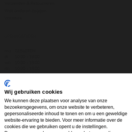
Verzenden & Retourneren
Wat anderen zeggen
Vacature
OPENINGSTIJDEN
ma.
GESLOTEN
di.
10:00 - 18:00
wo.
10:00 - 18:00
do.
10:00 - 18:00
vr.
10:00 - 18:00
za.
10:00 - 17:30
zo.
GESLOTEN
Wij gebruiken cookies
ABONNEER U OP ONZE NIEUWSBRIEF
We kunnen deze plaatsen voor analyse van onze
bezoekersgegevens, om onze website te verbeteren,
gepersonaliseerde inhoud te tonen en om u een geweldige
Uw email hier ...
website-ervaring te bieden. Voor meer informatie over de
cookies die we gebruiken opent u de instellingen.