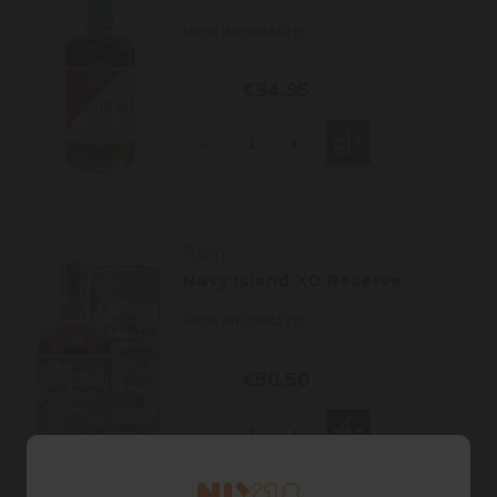
MEER INFORMATIE
€34,95
-
+
Rum
Navy Island XO Reserve
MEER INFORMATIE
€50,50
-
+