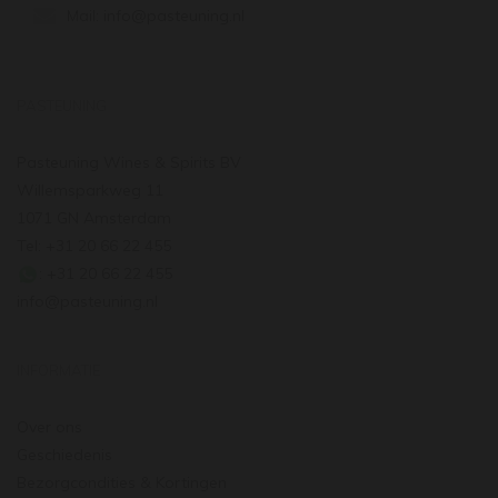
Mail:
info@pasteuning.nl
PASTEUNING
Pasteuning Wines & Spirits BV
Willemsparkweg 11
1071 GN Amsterdam
Tel: +31 20 66 22 455
: +31 20 66 22 455
info@pasteuning.nl
INFORMATIE
Over ons
Geschiedenis
Bezorgcondities & Kortingen