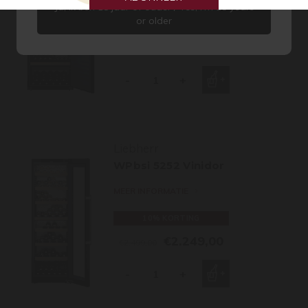
Ja, ik ben 18 jaar of ouder / Yes, I’m 18 years
or older
10% KORTING
€2.159,00
€2.399,00
-
+
Liebherr
WPbsi 5252 Vinidor
MEER INFORMATIE
10% KORTING
€2.249,00
€2.499,00
-
+