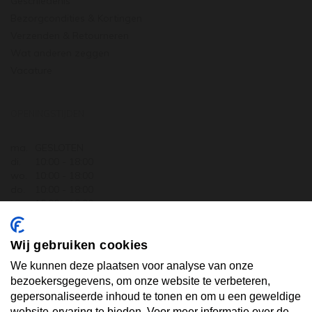
Geschiedenis
Bezorgcondities & Kortingen
Verzenden & Retourneren
Wat anderen zeggen
Vacature
OPENINGSTIJDEN
ma.
GESLOTEN
di.
10:00 - 18:00
wo.
10:00 - 18:00
do.
10:00 - 18:00
vr.
10:00 - 18:00
za.
10:00 - 17:30
zo.
GESLOTEN
Wij gebruiken cookies
ABONNEER U OP ONZE NIEUWSBRIEF
We kunnen deze plaatsen voor analyse van onze
bezoekersgegevens, om onze website te verbeteren,
gepersonaliseerde inhoud te tonen en om u een geweldige
Uw email hier ...
website-ervaring te bieden. Voor meer informatie over de