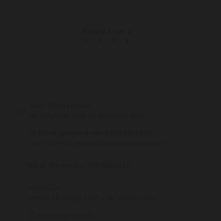
Pagina 1 van 2
1
2
Voor 15:00 besteld,
de volgende dag (di t/m za) in huis!
Di t/m vr geopend van 10:00 tot 18:00
Van 7 juli t/m 11 augustus op dinsdag gesloten.
Bel of Whatsapp:
020-6622455
Niet lekker,
binnen 14 dagen kunt u de wijnen ruilen
Zaterdag geopend