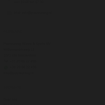
van 10:00 tot 17:30
Mail:
info@pasteuning.nl
PASTEUNING
Pasteuning Wines & Spirits BV
Willemsparkweg 11
1071 GN Amsterdam
Tel: +31 20 66 22 455
: +31 20 66 22 455
info@pasteuning.nl
INFORMATIE
Over ons