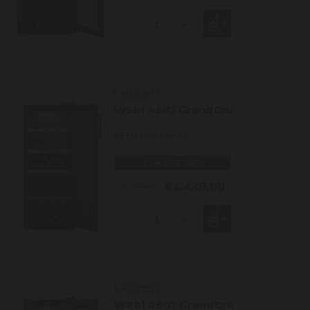
-
+
Liebherr
WSbl 4601 GrandCru
MEER INFORMATIE
10% KORTING
€1.439,00
€1.599,00
-
+
Liebherr
WPbl 4601 GrandCru