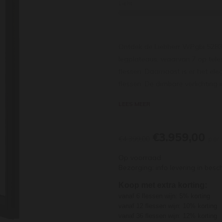
Licht
Ontdek de Liebherr WPgbi 5283 
legplateaus, waarvan 7 op tele
flessen. Daarnaast is er het 
flessen. De dimbare verlichting
zijn. Met elektronisch deurslot,
LEES MEER
meldingen op uw telefoon bij bi
flessen (Bordeauxformaat).
€3.959,00
Informatie over de levertijd:
€4.399,00
per 
Alle Liebherr kasten worden re
Op voorraad
werkdagen. Leveringen worden o
Bezorging: info levering in besch
tot de eerste drempel. Hiermee 
Koop met extra korting:
op onze site ‘op voorraad’, maa
vanaf 6 flessen wijn: 5% korting
Doorgaans is elke Liebherr kas
vanaf 12 flessen wijn: 10% korting
levertijd is. Wilt u er zeker va
vanaf 36 flessen wijn: 12% korting