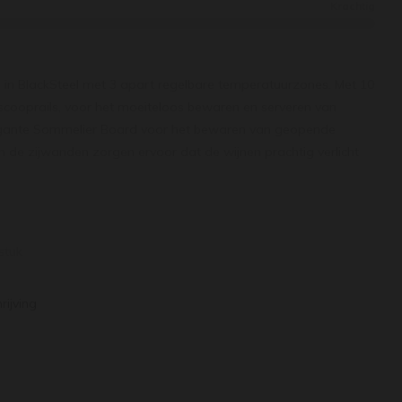
Krachtig
in BlackSteel met 3 apart regelbare temperatuurzones. Met 10
scooprails, voor het moeiteloos bewaren en serveren van
elegante Sommelier Board voor het bewaren van geopende
 in de zijwanden zorgen ervoor dat de wijnen prachtig verlicht
 FreshAir filter en een geïntegreerde SmartDeviceBox voor
jvoorbeeld het open laten staan van de deur. Capaciteit: 85
stuk
chtstreeks door Liebherr aan u geleverd, doorgaans binnen 3
p afspraak uitgevoerd door de vervoerder 'Vonk', zij leveren
rijving
besparen wij in extra (hoge) vervoerskosten. Alle kasten staan
r dit is niet gekoppeld aan de voorraad bij Liebherr.
t op voorraad, maar het kan voorkomen dat er een afwijkende
n zijn dat uw kast snel geleverd wordt of informeren naar de