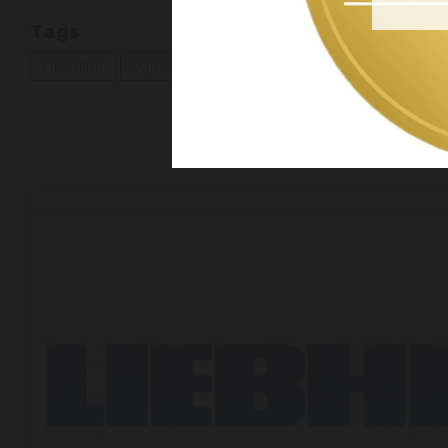
Tags
LIEBHERR
WIJNKLIMAATKAST