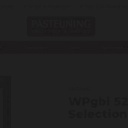
ialisten
Winkel in Amsterdam
Voor 15:00 besteld, vo
n
Champagne
Sake
Alcoholvrij
WPgb
Liebherr
WPgbi 52
Selection