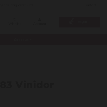
lgende dag verstuurd!
Contact
€0,00
Wishlist
Account
Cadeaus
i 528
83 Vinidor