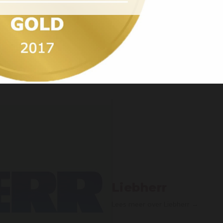
Ja, ik ben 18 jaar of ouder / Yes, I’m 18 years
or older
Liebherr
Lees meer over Liebherr →