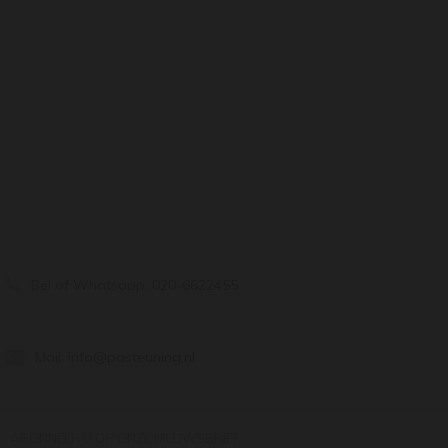
Bel of Whatsapp:
020-6622455
Mail:
info@pasteuning.nl
ABONNEER U OP ONZE NIEUWSBRIEF