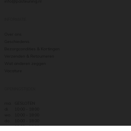
info@pasteuning.nl
INFORMATIE
Over ons
Geschiedenis
Bezorgcondities & Kortingen
Verzenden & Retourneren
Wat anderen zeggen
Vacature
OPENINGSTIJDEN
ma.
GESLOTEN
di.
10:00 - 18:00
wo.
10:00 - 18:00
do.
10:00 - 18:00
vr.
10:00 - 18:00