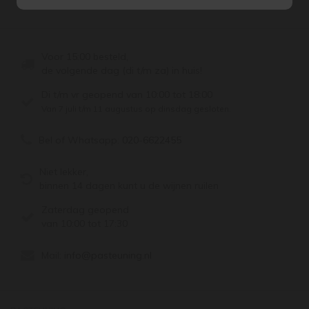
Voor 15:00 besteld,
de volgende dag (di t/m za) in huis!
Di t/m vr geopend van 10:00 tot 18:00
Van 7 juli t/m 11 augustus op dinsdag gesloten.
Bel of Whatsapp:
020-6622455
Niet lekker,
binnen 14 dagen kunt u de wijnen ruilen
Zaterdag geopend
van 10:00 tot 17:30
Mail:
info@pasteuning.nl