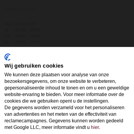
OPENINGSTIJDEN
ma.
GESLOTEN
di.
10:00 - 18:00
wo.
10:00 - 18:00
do.
10:00 - 18:00
vr.
10:00 - 18:00
za.
10:00 - 17:30
zo.
GESLOTEN
Wij gebruiken cookies
ABONNEER U OP ONZE NIEUWSBRIEF
We kunnen deze plaatsen voor analyse van onze
bezoekersgegevens, om onze website te verbeteren,
gepersonaliseerde inhoud te tonen en om u een geweldige
Uw email hier ...
website-ervaring te bieden. Voor meer informatie over de
cookies die we gebruiken opent u de instellingen.
De gegevens worden verzameld voor het personaliseren
ABONNEER
van advertenties en het meten van de effectiviteit van
reclamecampagnes. Gegevens kunnen worden gedeeld
met Google LLC, meer informatie vindt u
hier
.