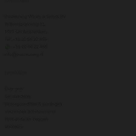
PASTEUNING
Pasteuning Wines & Spirits BV
Willemsparkweg 11
1071 GN Amsterdam
Tel: +31 20 66 22 455
: +31 20 66 22 455
info@pasteuning.nl
INFORMATIE
Over ons
Geschiedenis
Bezorgcondities & Kortingen
Verzenden & Retourneren
Wat anderen zeggen
Vacature