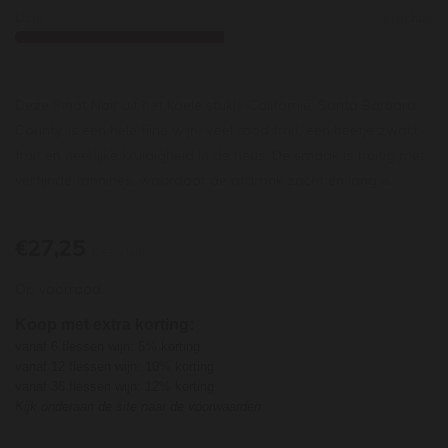
Licht
Krachtig
Deze Pinot Noir uit het koele stukje Californië, Santa Barbara
County, is een hele fijne wijn. Veel rood fruit, een beetje zwart
fruit en heerlijke kruidigheid in de neus. De smaak is fruitig met
verfijnde tannines, waardoor de afdronk zacht en lang is.
€27,25
per stuk
Op voorraad
Koop met extra korting:
vanaf 6 flessen wijn: 5% korting
vanaf 12 flessen wijn: 10% korting
vanaf 36 flessen wijn: 12% korting
Kijk onderaan de site naar de voorwaarden