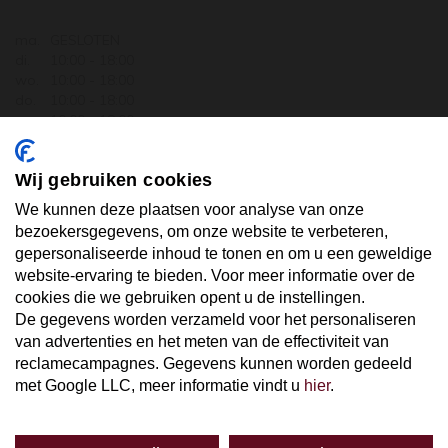
ma.
GESLOTEN
di.
10:00 - 18:00
wo.
10:00 - 18:00
do.
10:00 - 18:00
vr.
10:00 - 18:00
za.
10:00 - 17:30
zo.
GESLOTEN
Wij gebruiken cookies
ABONNEER U OP ONZE NIEUWSBRIEF
We kunnen deze plaatsen voor analyse van onze
bezoekersgegevens, om onze website te verbeteren,
gepersonaliseerde inhoud te tonen en om u een geweldige
Uw email hier ...
website-ervaring te bieden. Voor meer informatie over de
cookies die we gebruiken opent u de instellingen.
De gegevens worden verzameld voor het personaliseren
ABONNEER
van advertenties en het meten van de effectiviteit van
reclamecampagnes. Gegevens kunnen worden gedeeld
met Google LLC, meer informatie vindt u
hier
.