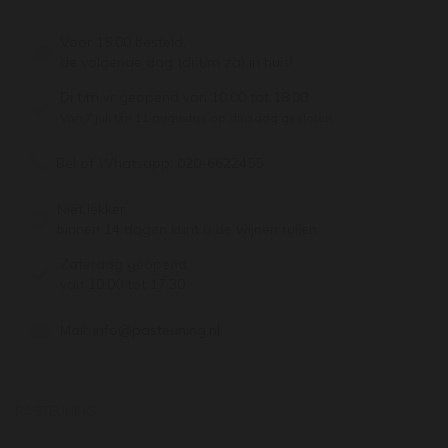
Voor 15:00 besteld,
de volgende dag (di t/m za) in huis!
Di t/m vr geopend van 10:00 tot 18:00
Van 7 juli t/m 11 augustus op dinsdag gesloten.
Bel of Whatsapp:
020-6622455
Niet lekker,
binnen 14 dagen kunt u de wijnen ruilen
Zaterdag geopend
van 10:00 tot 17:30
Mail:
info@pasteuning.nl
PASTEUNING