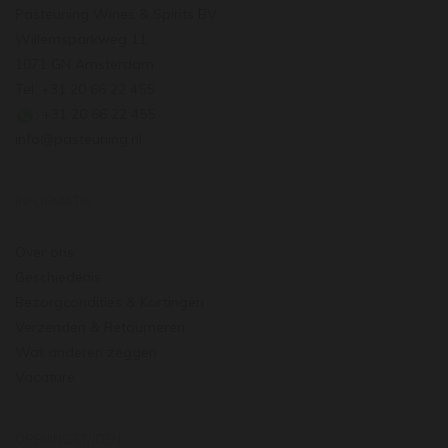
Pasteuning Wines & Spirits BV
Willemsparkweg 11
1071 GN Amsterdam
Tel: +31 20 66 22 455
: +31 20 66 22 455
info@pasteuning.nl
INFORMATIE
Over ons
Geschiedenis
Bezorgcondities & Kortingen
Verzenden & Retourneren
Wat anderen zeggen
Vacature
OPENINGSTIJDEN