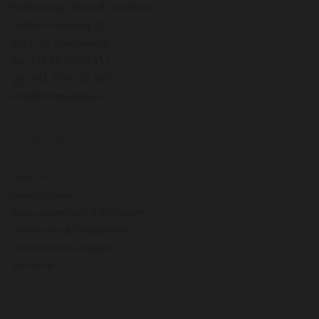
Pasteuning Wines & Spirits BV
Willemsparkweg 11
1071 GN Amsterdam
Tel: +31 20 66 22 455
: +31 20 66 22 455
info@pasteuning.nl
INFORMATIE
Over ons
Geschiedenis
Bezorgcondities & Kortingen
Verzenden & Retourneren
Wat anderen zeggen
Vacature
OPENINGSTIJDEN