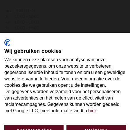
ma.
GESLOTEN
di.
10:00 - 18:00
wo.
10:00 - 18:00
do.
10:00 - 18:00
vr.
10:00 - 18:00
za.
10:00 - 17:30
zo.
GESLOTEN
Wij gebruiken cookies
ABONNEER U OP ONZE NIEUWSBRIEF
We kunnen deze plaatsen voor analyse van onze
bezoekersgegevens, om onze website te verbeteren,
gepersonaliseerde inhoud te tonen en om u een geweldige
Uw email hier ...
website-ervaring te bieden. Voor meer informatie over de
cookies die we gebruiken opent u de instellingen.
De gegevens worden verzameld voor het personaliseren
ABONNEER
van advertenties en het meten van de effectiviteit van
reclamecampagnes. Gegevens kunnen worden gedeeld
met Google LLC, meer informatie vindt u
hier
.