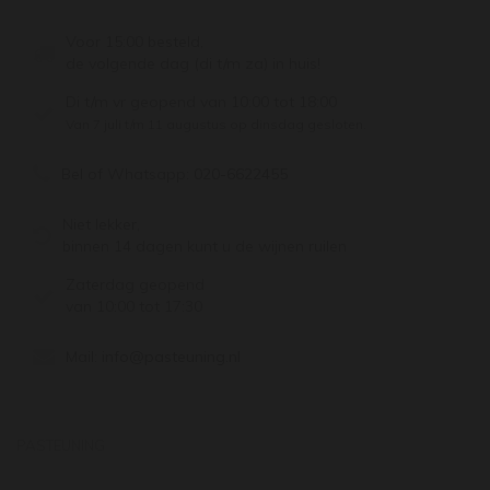
Voor 15:00 besteld,
de volgende dag (di t/m za) in huis!
Di t/m vr geopend van 10:00 tot 18:00
Van 7 juli t/m 11 augustus op dinsdag gesloten.
Bel of Whatsapp:
020-6622455
Niet lekker,
binnen 14 dagen kunt u de wijnen ruilen
Zaterdag geopend
van 10:00 tot 17:30
Mail:
info@pasteuning.nl
PASTEUNING