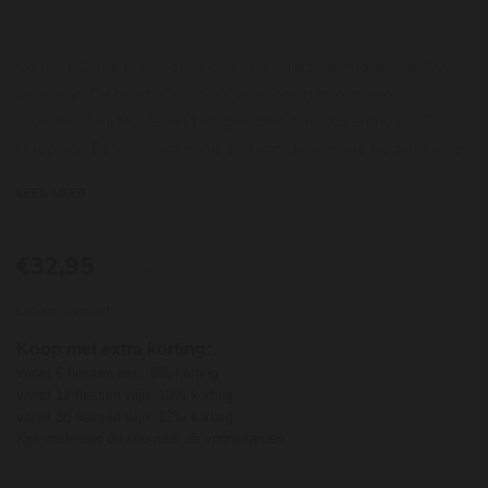
Varickse Echte is een ongelagerd distillaat, gemaakt van 100%
moutwijn. De gerst is speciaal voor ons gemout door
Vloermouterij Masterveld en gemalen door korenmolen ‘Op
Hoop van Beter’ in Ingen. Als een van de weinige Nederlandse
stokerijen vergisten en distilleren wij de gemoute gerst
LEES MEER
vervolgens zelf. Het resultaat is een ‘ongelagerde single malt
whisky’ en heeft veel weg van Duitse Edelkorn. Het karakter is
granig, met aroma’s van versgebakken brood.
€32,95
per stuk
Etiket: Aquarel door de Varikse schilder Alex Olzheim
Op voorraad
Koop met extra korting:
vanaf 6 flessen wijn: 5% korting
vanaf 12 flessen wijn: 10% korting
vanaf 36 flessen wijn: 12% korting
Kijk onderaan de site naar de voorwaarden