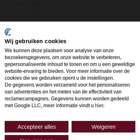
di.
10:00 - 18:00
wo.
10:00 - 18:00
do.
10:00 - 18:00
vr.
10:00 - 18:00
za.
10:00 - 17:30
zo.
GESLOTEN
Wij gebruiken cookies
ABONNEER U OP ONZE NIEUWSBRIEF
We kunnen deze plaatsen voor analyse van onze
bezoekersgegevens, om onze website te verbeteren,
gepersonaliseerde inhoud te tonen en om u een geweldige
Uw email hier ...
website-ervaring te bieden. Voor meer informatie over de
cookies die we gebruiken opent u de instellingen.
De gegevens worden verzameld voor het personaliseren
ABONNEER
van advertenties en het meten van de effectiviteit van
reclamecampagnes. Gegevens kunnen worden gedeeld
met Google LLC, meer informatie vindt u
hier
.
Accepteer alles
Weigeren
SPAREN