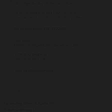
de volgende dag (di t/m za) in huis!
Di t/m vr geopend van 10:00 tot 18:00
Van 7 juli t/m 11 augustus op dinsdag gesloten.
Bel of Whatsapp:
020-6622455
Niet lekker,
binnen 14 dagen kunt u de wijnen ruilen
Zaterdag geopend
van 10:00 tot 17:30
Mail:
info@pasteuning.nl
PASTEUNING
Pasteuning Wines & Spirits BV
Willemsparkweg 11