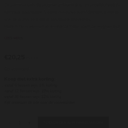
Zo succesvol als de viognier in Frankrijk is, zo moeilijk heeft hij
het vaak daarbuiten. Vooral in nieuwe wereldlanden is het al
snel te warm voor dit aromatische druivenras.
Maar in de koele Hemel-en-Aarde Vallei voelt de viognier zich
duidelijk wel op zijn gemak en maakt Creation er een bijzonder
LEES MEER
geslaagde cépagewijn van. Rijk en romig, met veel fris
steenfruit. Gemaakt op roestvrij staal voor de fruitigheid. De
wijn rijpt daarna nog 4 à 5 maanden op de lie voor het ronde
€20,25
per stuk
karakter.
Op voorraad
In de neus witte perzik en room, die in de mond naadloos
overgaan in een crispy mineraliteit en een mooi geïntegreerde
Koop met extra korting:
natuurlijke zuurgraad. Perfecte begeleider van
vanaf 6 flessen wijn: 5% korting
coquilles, kreeft, kip en van gerechten (ook desserts!) met
vanaf 12 flessen wijn: 10% korting
vanaf 36 flessen wijn: 12% korting
perzik en abrikoos.
Kijk onderaan de site naar de voorwaarden
-
+
TOEVOEGEN AAN WINKELWAGEN