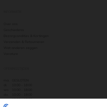
INFORMATIE
Over ons
Geschiedenis
Bezorgcondities & Kortingen
Verzenden & Retourneren
Wat anderen zeggen
Vacature
OPENINGSTIJDEN
ma.
GESLOTEN
di.
10:00 - 18:00
wo.
10:00 - 18:00
do.
10:00 - 18:00
vr.
10:00 - 18:00
za.
10:00 - 17:30