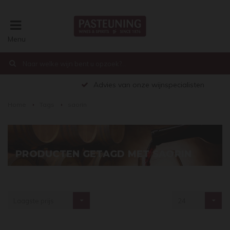
Menu
€0,00
Advies van onze wijnspecialisten
Home
Tags
saorin
PRODUCTEN GETAGD MET SAORIN
Laagste prijs
24