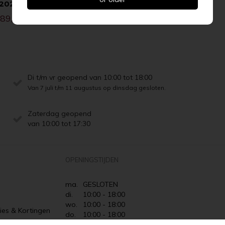
2022
89,95
Di t/m vr geopend van 10:00 tot 18:00
Van 7 juli t/m 11 augustus op dinsdag gesloten.
Zaterdag geopend
van 10:00 tot 17:30
OPENINGSTIJDEN
ma.
GESLOTEN
di.
10:00 - 18:00
wo.
10:00 - 18:00
ies & Kortingen
do.
10:00 - 18:00
Retourneren
vr.
10:00 - 18:00