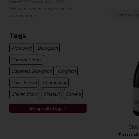
Vanaf 36 flessen wijn: 12%
kijk onderaan de pagina voor de
Laagste prij
voorwaarden
Tags
Alcoholvrij
Biologisch
Cabernet Franc
Cabernet Sauvignon
Carignan
Cave Tastvin
Chardonnay
Chenin Blanc
Cinsault
Corvina
Bekijk alle tags
Uw e
Clos
Tarra d