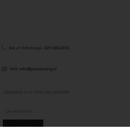
Bel of Whatsapp:
020-6622455
Mail:
info@pasteuning.nl
ABONNEER U OP ONZE NIEUWSBRIEF
Uw email hier ...
ABONNEER