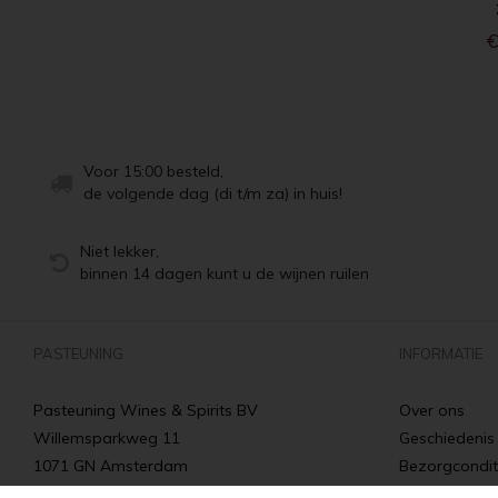
€
Voor 15:00 besteld,
de volgende dag (di t/m za) in huis!
Niet lekker,
binnen 14 dagen kunt u de wijnen ruilen
PASTEUNING
INFORMATIE
Pasteuning Wines & Spirits BV
Over ons
Willemsparkweg 11
Geschiedenis
1071 GN Amsterdam
Bezorgcondit
Tel: +31 20 66 22 455
Verzenden & 