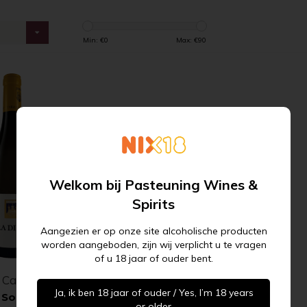
s
Min: €
0
Max: €
90
Abonneer u op onze
Welkom bij Pasteuning Wines &
nieuwsbrief
Spirits
Aangezien er op onze site alcoholische producten
worden aangeboden, zijn wij verplicht u te vragen
mail hier ...
ABONNEER
of u 18 jaar of ouder bent.
 Canarelli
Ja, ik ben 18 jaar of ouder / Yes, I’m 18 years
i Sognu Blanc
or older