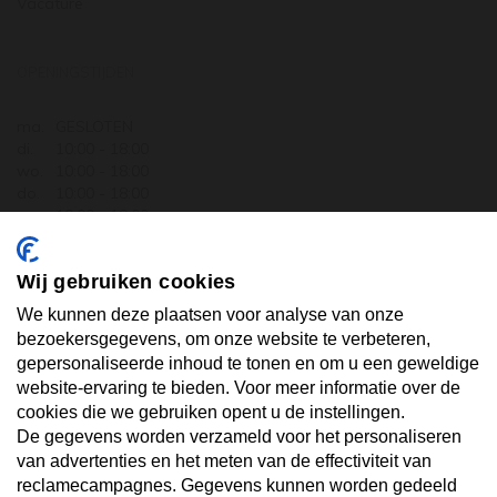
Vacature
OPENINGSTIJDEN
ma.
GESLOTEN
di.
10:00 - 18:00
wo.
10:00 - 18:00
do.
10:00 - 18:00
vr.
10:00 - 18:00
za.
10:00 - 17:30
zo.
GESLOTEN
Wij gebruiken cookies
ABONNEER U OP ONZE NIEUWSBRIEF
We kunnen deze plaatsen voor analyse van onze
bezoekersgegevens, om onze website te verbeteren,
gepersonaliseerde inhoud te tonen en om u een geweldige
Uw email hier ...
website-ervaring te bieden. Voor meer informatie over de
cookies die we gebruiken opent u de instellingen.
De gegevens worden verzameld voor het personaliseren
ABONNEER
van advertenties en het meten van de effectiviteit van
reclamecampagnes. Gegevens kunnen worden gedeeld