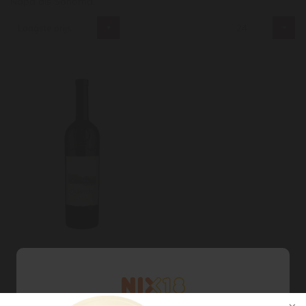
Napa als Sonoma.
Laagste prijs
24
Quintessa
Quintessa Red 2019
€315,00