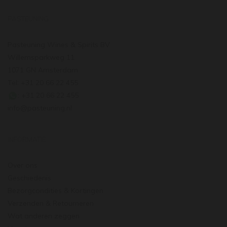
PASTEUNING
Pasteuning Wines & Spirits BV
Willemsparkweg 11
1071 GN Amsterdam
Tel: +31 20 66 22 455
: +31 20 66 22 455
info@pasteuning.nl
INFORMATIE
Over ons
Geschiedenis
Bezorgcondities & Kortingen
Verzenden & Retourneren
Wat anderen zeggen