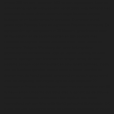
omvat 280 hectare, waarvan 160 ha aan wijnstokken. Voor de
ontwikkeling van de wijngaarden vanaf 1990, was het land niet
bebouwd en werd direct vanaf het begin bewerkt volgens
biologische en biodynamische principes. Quintessa wordt
geleid door Rodrigo Soto en wijnmaker Rebekah Wineburg. De
wijngaarden zijn aangeplant in 26 blokken, gedefinieerd door
de topografie en de bodemsoorten en zijn beplant met
cabernet sauvignon, merlot, cabernet franc, petit verdot en
carménère. Volgens Wineburg zijn twee belangrijkste
grondsoorten karakteristiek voor de wijnen, waarbij de witte
bodems bijdragen aan lineariteit en lengte, terwijl de rode
bodems zorgen voor mineraliteit en structurele tannines. Zoals
veel op kwaliteit gerichte producenten in Napa, worden de
druiven met de hand geplukt, ontsteeld en optisch gesorteerd
voor de vergisting. Vervolgens rijpt de wijn ongeveer 22
maanden in Franse eikenhouten vaten met een aandeel van 60
% nieuw eiken. Ondanks dat bijna alles is gericht op de blauwe
bordeauxs varianten, produceert het wijnhuis een kleine
hoeveelheid van een fijne witte blend genaamd Illumination. Dit
is een mix van sauvignon blanc en semillon afkomstig uit zowel