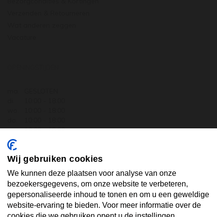
Bezorgcondities & Kortingen
Verzenden & Retourneren
Wat anderen zeggen
Vacature
OPENINGSTIJDEN
ma.
GESLOTEN
di.
10:00 - 18:00
wo.
10:00 - 18:00
do.
10:00 - 18:00
vr.
10:00 - 18:00
za.
10:00 - 17:30
zo.
GESLOTEN
Wij gebruiken cookies
ABONNEER U OP ONZE NIEUWSBRIEF
We kunnen deze plaatsen voor analyse van onze
bezoekersgegevens, om onze website te verbeteren,
gepersonaliseerde inhoud te tonen en om u een geweldige
Uw email hier ...
website-ervaring te bieden. Voor meer informatie over de
cookies die we gebruiken opent u de instellingen.