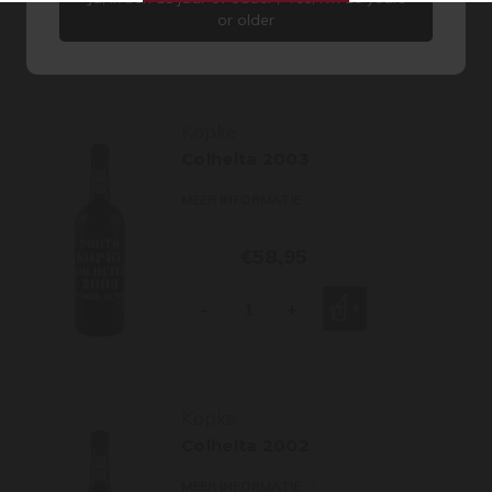
or older
-
+
Kopke
Colheita 2003
MEER INFORMATIE
€58,95
-
+
Kopke
Colheita 2002
MEER INFORMATIE