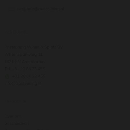
Mail:
info@pasteuning.nl
PASTEUNING
Pasteuning Wines & Spirits BV
Willemsparkweg 11
1071 GN Amsterdam
Tel: +31 20 66 22 455
: +31 20 66 22 455
info@pasteuning.nl
INFORMATIE
Over ons
Geschiedenis