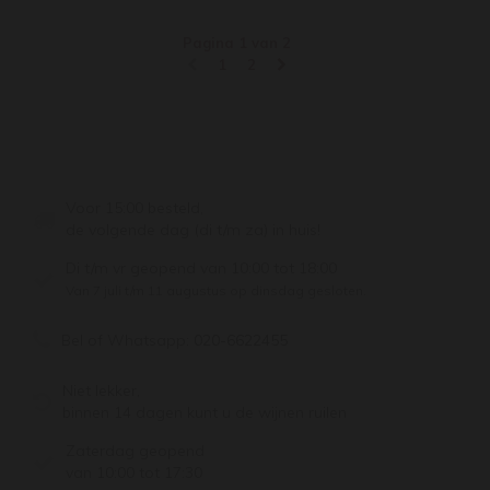
Pagina 1 van 2
1
2
Voor 15:00 besteld,
de volgende dag (di t/m za) in huis!
Di t/m vr geopend van 10:00 tot 18:00
Van 7 juli t/m 11 augustus op dinsdag gesloten.
Bel of Whatsapp:
020-6622455
Niet lekker,
binnen 14 dagen kunt u de wijnen ruilen
Zaterdag geopend
van 10:00 tot 17:30