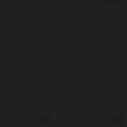
€0,00
Portugal van buitenlandse oorsprong, is diep vervlochten met
de Portugese traditie. Een hevige brand in 1882 verwoestte
een groot deel van het verleden en daarom is het moeilijk een
precieze geschiedkundige reconstructie te maken.
De huidige directie, eigenaar sinds 1953, getroost zich veel
moeite om de goede reputatie van het bedrijf te bewaren. De
ports van Kopke worden geëxporteerd over de gehele wereld.
De Kopke portkelders bevinden zich in de 'Entreposto de Gaia',
waar de meeste kelders al sinds eeuwen zijn gevestigd. Hier
rijpen de portwijnen onder de meest gunstige
omstandigheden op traditionele houten vaten.
De Quinta São Luiz van Kopke ligt op de linkeroever van de
Douro tussen Regua en Pinhão. Dit domein, dat gerekend kan
worden tot een van de schatten van de Dourostreek, is de
bakermat van het grootse gamma van Kopke ports. Kopke is
vooral bekend om de enorme reeks vintage en colheita ports,
waarvan het nog tientallen oogstjaren op voorraad en te koop
heeft.
Laagste prijs
24