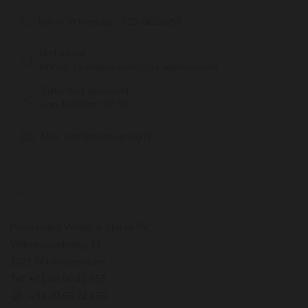
Bel of Whatsapp:
020-6622455
Niet lekker,
binnen 14 dagen kunt u de wijnen ruilen
Zaterdag geopend
van 10:00 tot 17:30
Mail:
info@pasteuning.nl
PASTEUNING
Pasteuning Wines & Spirits BV
Willemsparkweg 11
1071 GN Amsterdam
Tel: +31 20 66 22 455
: +31 20 66 22 455