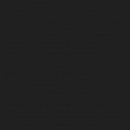
gevormd amfitheater tussen de bergketens van Helderberg en
Stellenbosch. In 2003 verhuisde de familie Wraith naar de
West-Kaap en kocht ze daar twee boerderijen. Deze
boerderijen staan nu bekend als Keermont Vineyards. In 2005
werd er gestart met een wijnbouwproject op een braakliggend
terrein. In zeven jaar werden daar 21 hectare wijngaard
toegevoegd aan de bestaande 8 hectare. In 2007 werd de
eerste jaargang gepresenteerd en in 2010 werd vervolgens
een naburige bronwaterfirma omgetoverd tot een volledig
functionele wijnmakerij, compleet met kantoren, proeflokaal,
verwerkingsfaciliteiten en vatenkelders. Nu word er al gezegd
dat de Upper Blaauwklippenvallei de nieuwe troef van
Stellenbosch zou kunnen zijn met zijn verfijnde elegante wijnen
met tegelijk veel diepgang.
Keermont maakt daar klassieke wijnen waarvan je je direct
afvraagt hoe het bijvoorbeeld kan om zulke uitzonderlijke
syrahwijnen voort te brengen tegen zulke gunstige prijzen.
Keermont Vineyards is gezegend met een aantal zeer speciale
en unieke wijngaarden. De boerderij ligt hoog in de pittoreske
Blaauwklippen-vallei, ook wel bekend als Paradyskloof met zijn