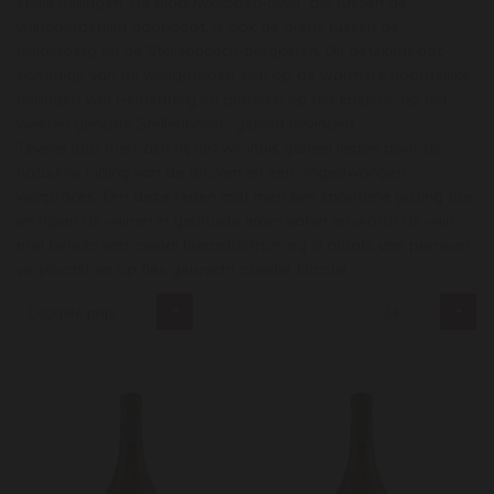
steile hellingen. De Blaauwklippen-rivier, die tussen de
wijnboerderijen doorloopt, is ook de grens tussen de
Helderberg en de Stellenbosch-bergketen. Dit betekent dat
sommige van de wijngaarden zich op de warmere noordelijke
hellingen van Helderberg en anderen op het koelere, op het
westen gerichte Stellenbosch-gebied bevinden.
Tevens laat men zich bij het wijnhuis geheel leiden door de
natuurlijk rijping van de druiven en een ongedwongen
wijnproces. Om deze reden laat men een spontane gisting toe
en rijpen de wijnen in gebruikte eiken vaten en wordt de wijn
met behulp van zwaartekrachtstroming in plaats van pompen
verplaatst en op fles gebracht zonder filtratie.
Laagste prijs
24