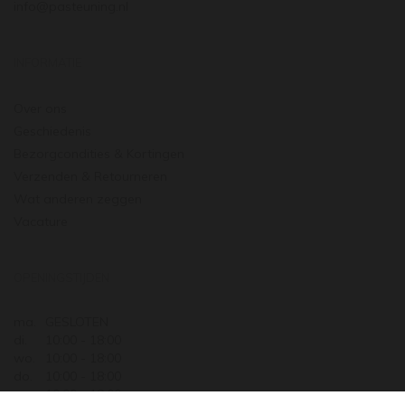
info@pasteuning.nl
INFORMATIE
Over ons
Geschiedenis
Bezorgcondities & Kortingen
Verzenden & Retourneren
Wat anderen zeggen
Vacature
OPENINGSTIJDEN
ma.
GESLOTEN
di.
10:00 - 18:00
wo.
10:00 - 18:00
do.
10:00 - 18:00
vr.
10:00 - 18:00