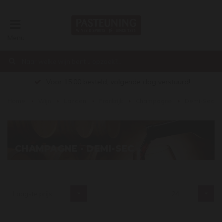
Menu
€0,00
Voor 15:00 besteld, volgende dag verstuurd!
Home
Wijn
Landen
Frankrijk
Champagne
Demi-Sec
CHAMPAGNE - DEMI-SEC
Laagste prijs
24