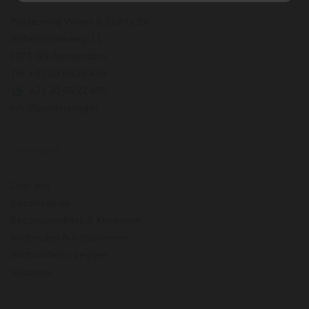
Pasteuning Wines & Spirits BV
Willemsparkweg 11
1071 GN Amsterdam
Tel: +31 20 66 22 455
: +31 20 66 22 455
info@pasteuning.nl
INFORMATIE
Over ons
Geschiedenis
Bezorgcondities & Kortingen
Verzenden & Retourneren
Wat anderen zeggen
Vacature