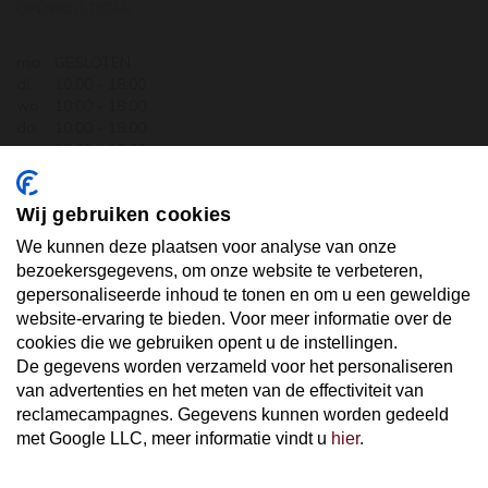
OPENINGSTIJDEN
ma.
GESLOTEN
di.
10:00 - 18:00
wo.
10:00 - 18:00
do.
10:00 - 18:00
vr.
10:00 - 18:00
za.
10:00 - 17:30
zo.
GESLOTEN
Wij gebruiken cookies
ABONNEER U OP ONZE NIEUWSBRIEF
We kunnen deze plaatsen voor analyse van onze
bezoekersgegevens, om onze website te verbeteren,
gepersonaliseerde inhoud te tonen en om u een geweldige
Uw email hier ...
website-ervaring te bieden. Voor meer informatie over de
cookies die we gebruiken opent u de instellingen.
De gegevens worden verzameld voor het personaliseren
ABONNEER
van advertenties en het meten van de effectiviteit van
reclamecampagnes. Gegevens kunnen worden gedeeld
met Google LLC, meer informatie vindt u
hier
.