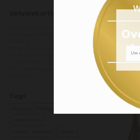
Volumekorting
Bestel samen met uw vrienden en
ontvang extra korting op uw
bestelling!
Vanaf 6 flessen wijn: 5%
Uw e
Vanaf 12 flessen wijn: 10%
Vanaf 36 flessen wijn: 12%
kijk onderaan de pagina voor de
voorwaarden
Tags
Alcoholvrij
Biologisch
Cabernet Franc
Cabernet Sauvignon
Carignan