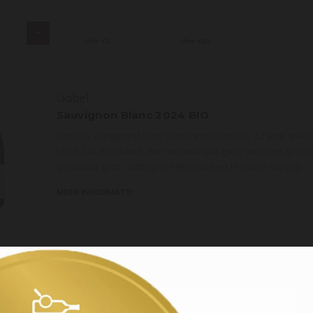
s
Min: €
0
Max: €
30
Gabel
Sauvignon Blanc 2024 BIO
Gabel's wijngaard voor sauvignon blanc is 12 jaar gele
Loire. De wijn heeft een verleidelijke geur van vers groe
gemaaid gras, wat geel steenfruit en is super sappig.
MEER INFORMATIE
Gabel
Grauburgunder 2024 BIO
De Grauburgunder Gutswein is de belangrijkste wijn va
deel vergist in grote, 100-jaar oude foeders. In de geur 