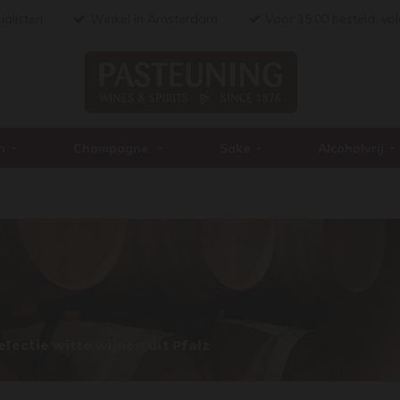
ialisten
Winkel in Amsterdam
Voor 15:00 besteld, vo
n
Champagne
Sake
Alcoholvrij
lectie witte wijnen uit Pfalz