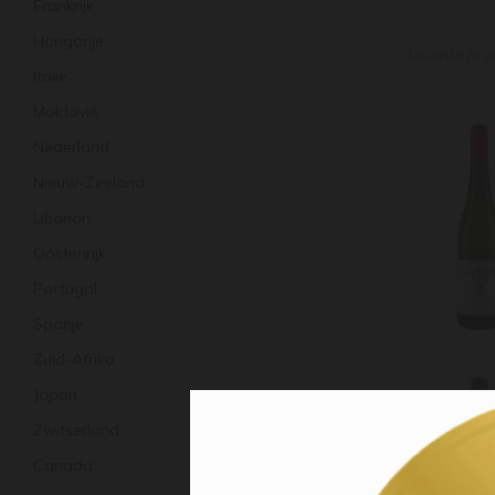
Frankrijk
Hongarije
Laagste prij
Italië
Moldavië
Nederland
Nieuw-Zeeland
Libanon
Oostenrijk
Portugal
Spanje
Zuid-Afrika
Japan
Zwitserland
Canada