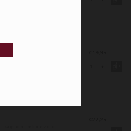
htige tonen
€19,95
ruivenrassen is duidelijk te
gemaakt wordt. Het resultaat is
-
+
out in de geur.
€27,25
eissburgunders en komt van de