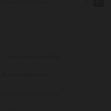
im 40 jaar oud en dicht beplant
-
+
Bel of Whatsapp:
020-6622455
Mail:
info@pasteuning.nl
ABONNEER U OP ONZE NIEUWSBRIEF
Uw email hier ...