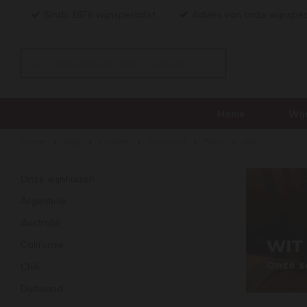
Sinds 1876 wijnspecialist
Advies van onze wijnspec
Home
Wij
Home
Wijn
Landen
Duitsland
Pfalz
Wit
Onze wijnhuizen
Argentinië
Australië
WIT
Californië
Onze se
Chili
Duitsland