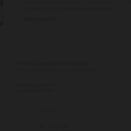
‘Bissersheimer Steig’ wijngaard. De wijngaarden zijn ru
waardoor het fruit bijzonder geconcentreerd is.
MEER INFORMATIE
Di t/m vr geopend van 10:00 tot 18:00
Van 7 juli t/m 11 augustus op dinsdag gesloten.
Zaterdag geopend
van 10:00 tot 17:30
OPENINGSTIJDEN
ma.
GESLOTEN