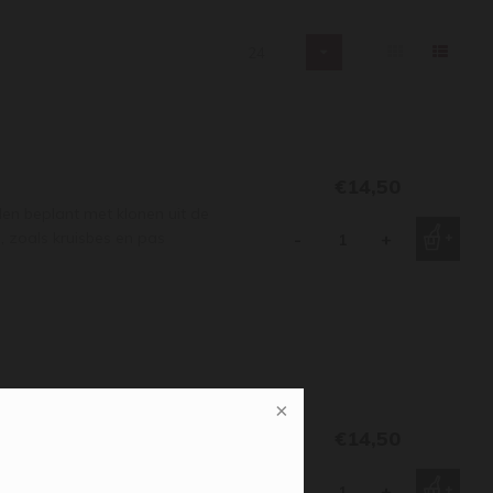
24
€14,50
den beplant met klonen uit de
n, zoals kruisbes en pas
-
+
€14,50
n Weingut Gabel. Het grootste
heeft de wijn peer, appel en
-
+