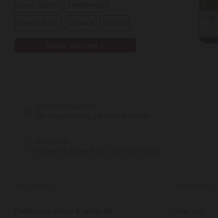
Cave Tastvin
Chardonnay
Chenin Blanc
Cinsault
Corvina
Bekijk alle tags
Voor 15:00 besteld,
de volgende dag (di t/m za) in huis!
Niet lekker,
binnen 14 dagen kunt u de wijnen ruilen
PASTEUNING
INFORMATIE
Pasteuning Wines & Spirits BV
Over ons