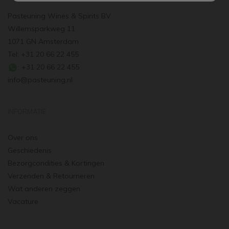
Pasteuning Wines & Spirits BV
Willemsparkweg 11
1071 GN Amsterdam
Tel: +31 20 66 22 455
: +31 20 66 22 455
info@pasteuning.nl
INFORMATIE
Over ons
Geschiedenis
Bezorgcondities & Kortingen
Verzenden & Retourneren
Wat anderen zeggen
Vacature