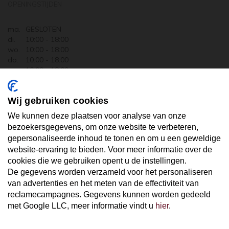
OPENINGSTIJDEN
ma.
GESLOTEN
di.
10:00 - 18:00
wo.
10:00 - 18:00
do.
10:00 - 18:00
vr.
10:00 - 18:00
za.
10:00 - 17:30
zo.
GESLOTEN
Wij gebruiken cookies
ABONNEER U OP ONZE NIEUWSBRIEF
We kunnen deze plaatsen voor analyse van onze
bezoekersgegevens, om onze website te verbeteren,
gepersonaliseerde inhoud te tonen en om u een geweldige
Uw email hier ...
website-ervaring te bieden. Voor meer informatie over de
cookies die we gebruiken opent u de instellingen.
De gegevens worden verzameld voor het personaliseren
ABONNEER
van advertenties en het meten van de effectiviteit van
reclamecampagnes. Gegevens kunnen worden gedeeld
met Google LLC, meer informatie vindt u
hier
.