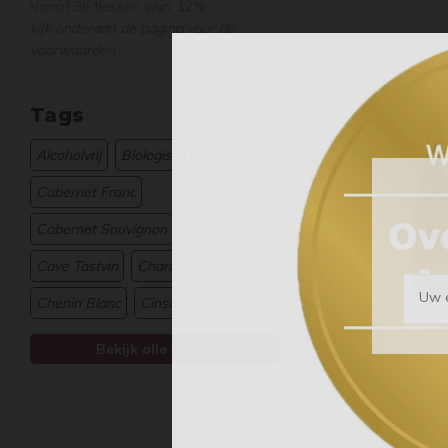
Vanaf 36 flessen wijn: 12%
kijk onderaan de pagina voor de
Laagste prij
voorwaarden
Tags
Alcoholvrij
Biologisch
Cabernet Franc
Cabernet Sauvignon
Carignan
Cave Tastvin
Chardonnay
Uw e
Chenin Blanc
Cinsault
Corvina
Bekijk alle tags