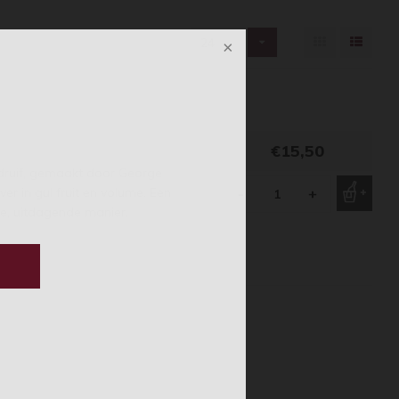
24
€15,50
ngdruif, gemaakt door George
ver in gul fruit en volume. Een
-
+
e, uitdagende manier.