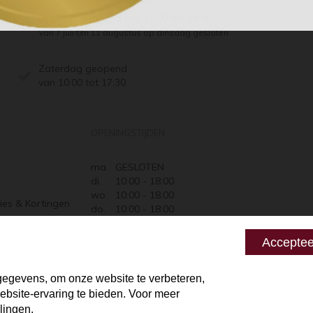
Di t/m vr geopend van 10:00 tot 18:00
Van 7 juli t/m 11 augustus op dinsdag gesloten.
Zaterdag geopend
van 10:00 tot 17:30
OPENINGSTIJDEN
ma.
GESLOTEN
di.
10:00 - 18:00
wo.
10:00 - 18:00
ies & Kortingen
do.
10:00 - 18:00
Retourneren
vr.
10:00 - 18:00
za.
10:00 - 17:30
 zeggen
Acceptee
zo.
GESLOTEN
egevens, om onze website te verbeteren,
bsite-ervaring te bieden. Voor meer
lingen.