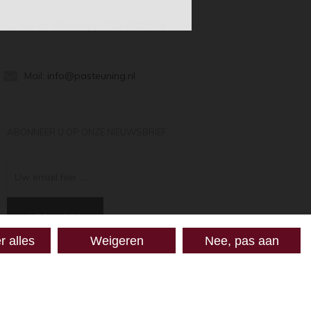
Bel of Whatsapp:
020-6622455
Mail:
info@pasteuning.nl
ABONNEER U OP ONZE NIEUWSBRIEF
Uw email hier ...
ABONNEER
r alles
Weigeren
Nee, pas aan