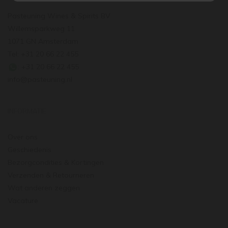
Pasteuning Wines & Spirits BV
Willemsparkweg 11
1071 GN Amsterdam
Tel: +31 20 66 22 455
: +31 20 66 22 455
info@pasteuning.nl
INFORMATIE
Over ons
Geschiedenis
Bezorgcondities & Kortingen
Verzenden & Retourneren
Wat anderen zeggen
Vacature