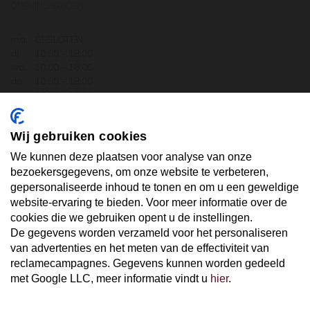
OPENINGSTIJDEN
ma.
GESLOTEN
di.
10:00 - 18:00
wo.
10:00 - 18:00
do.
10:00 - 18:00
vr.
10:00 - 18:00
za.
10:00 - 17:30
zo.
GESLOTEN
Wij gebruiken cookies
ABONNEER U OP ONZE NIEUWSBRIEF
We kunnen deze plaatsen voor analyse van onze
bezoekersgegevens, om onze website te verbeteren,
gepersonaliseerde inhoud te tonen en om u een geweldige
Uw email hier ...
website-ervaring te bieden. Voor meer informatie over de
cookies die we gebruiken opent u de instellingen.
De gegevens worden verzameld voor het personaliseren
ABONNEER
van advertenties en het meten van de effectiviteit van
reclamecampagnes. Gegevens kunnen worden gedeeld
met Google LLC, meer informatie vindt u
hier
.