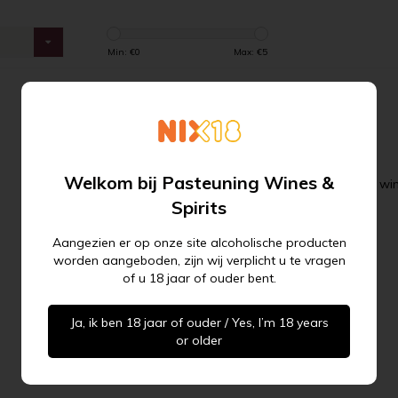
s
Min: €
0
Max: €
5
Abonneer u op onze
Welkom bij Pasteuning Wines &
Uw zoekopdracht heeft helaas niets opgeleverd. Bel onze wink
nieuwsbrief
Spirits
Aangezien er op onze site alcoholische producten
worden aangeboden, zijn wij verplicht u te vragen
mail hier ...
ABONNEER
of u 18 jaar of ouder bent.
Ja, ik ben 18 jaar of ouder / Yes, I’m 18 years
or older