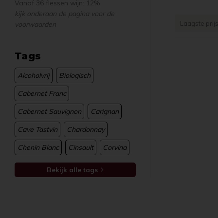
Vanaf 36 flessen wijn: 12%
kijk onderaan de pagina voor de
Laagste prij
voorwaarden
Tags
Alcoholvrij
Biologisch
Cabernet Franc
Cabernet Sauvignon
Carignan
Cave Tastvin
Chardonnay
Uw e
Chenin Blanc
Cinsault
Corvina
Bekijk alle tags