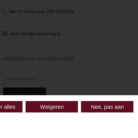
Bel of Whatsapp:
020-6622455
Mail:
info@pasteuning.nl
ABONNEER U OP ONZE NIEUWSBRIEF
Uw email hier ...
ABONNEER
r alles
Weigeren
Nee, pas aan