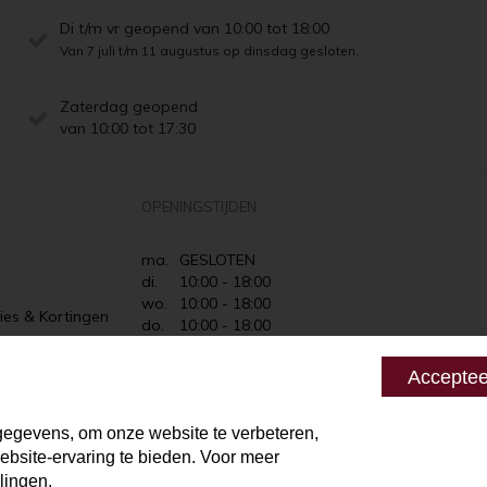
Di t/m vr geopend van 10:00 tot 18:00
Van 7 juli t/m 11 augustus op dinsdag gesloten.
Zaterdag geopend
van 10:00 tot 17:30
OPENINGSTIJDEN
ma.
GESLOTEN
di.
10:00 - 18:00
wo.
10:00 - 18:00
ies & Kortingen
do.
10:00 - 18:00
Retourneren
vr.
10:00 - 18:00
za.
10:00 - 17:30
 zeggen
Acceptee
zo.
GESLOTEN
egevens, om onze website te verbeteren,
bsite-ervaring te bieden. Voor meer
lingen.