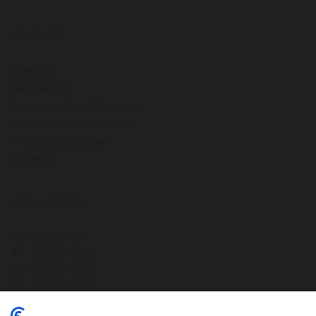
INFORMATIE
Over ons
Geschiedenis
Bezorgcondities & Kortingen
Verzenden & Retourneren
Wat anderen zeggen
Vacature
OPENINGSTIJDEN
ma.
GESLOTEN
di.
10:00 - 18:00
wo.
10:00 - 18:00
do.
10:00 - 18:00
vr.
10:00 - 18:00
za.
10:00 - 17:30