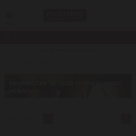
Menu
€0,00
Winkel in Amsterdam
Home
Tags
Malvasia Nera
PRODUCTEN GETAGD MET MALVASIA
NERA
Laagste prijs
24