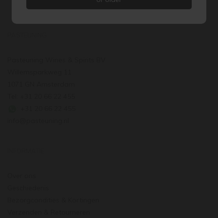
PASTEUNING
Pasteuning Wines & Spirits BV
Willemsparkweg 11
1071 GN Amsterdam
Tel: +31 20 66 22 455
: +31 20 66 22 455
info@pasteuning.nl
INFORMATIE
Over ons
Geschiedenis
Bezorgcondities & Kortingen
Verzenden & Retourneren