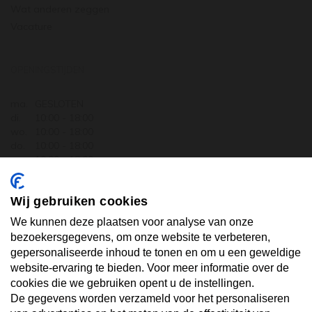
Wat anderen zeggen
Vacature
OPENINGSTIJDEN
ma.
GESLOTEN
di.
10:00 - 18:00
wo.
10:00 - 18:00
do.
10:00 - 18:00
vr.
10:00 - 18:00
za.
10:00 - 17:30
zo.
GESLOTEN
Wij gebruiken cookies
ABONNEER U OP ONZE NIEUWSBRIEF
We kunnen deze plaatsen voor analyse van onze
bezoekersgegevens, om onze website te verbeteren,
gepersonaliseerde inhoud te tonen en om u een geweldige
Uw email hier ...
website-ervaring te bieden. Voor meer informatie over de
cookies die we gebruiken opent u de instellingen.
De gegevens worden verzameld voor het personaliseren
ABONNEER